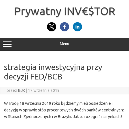
Przejdź
do
Prywatny INV€$TOR
treści
Menu
strategia inwestycyjna przy
decyzji FED/BCB
przez
BJK
|
17 września 2019
W środę 18 września 2019 roku będziemy mieli posiedzenie i
decyzję w sprawie stóp procentowych dwóch banków centralnych:
w Stanach Zjednoczonych i w Brazylii. Jak to rozegrać na rynkach?