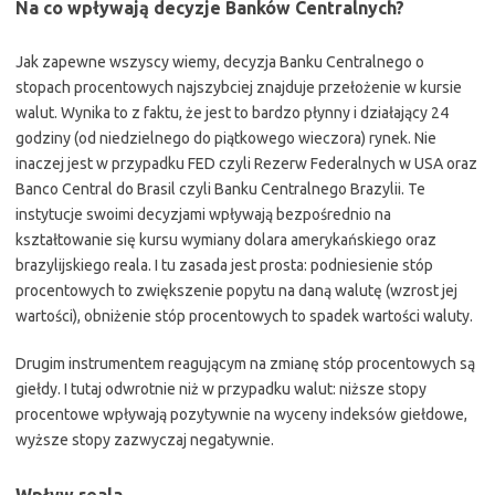
Na co wpływają decyzje Banków Centralnych?
Jak zapewne wszyscy wiemy, decyzja Banku Centralnego o
stopach procentowych najszybciej znajduje przełożenie w kursie
walut. Wynika to z faktu, że jest to bardzo płynny i działający 24
godziny (od niedzielnego do piątkowego wieczora) rynek. Nie
inaczej jest w przypadku FED czyli Rezerw Federalnych w USA oraz
Banco Central do Brasil czyli Banku Centralnego Brazylii. Te
instytucje swoimi decyzjami wpływają bezpośrednio na
kształtowanie się kursu wymiany dolara amerykańskiego oraz
brazylijskiego reala. I tu zasada jest prosta: podniesienie stóp
procentowych to zwiększenie popytu na daną walutę (wzrost jej
wartości), obniżenie stóp procentowych to spadek wartości waluty.
Drugim instrumentem reagującym na zmianę stóp procentowych są
giełdy. I tutaj odwrotnie niż w przypadku walut: niższe stopy
procentowe wpływają pozytywnie na wyceny indeksów giełdowe,
wyższe stopy zazwyczaj negatywnie.