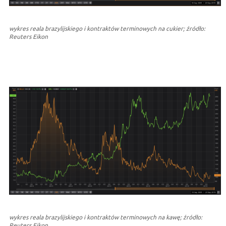
wykres reala brazylijskiego i kontraktów terminowych na cukier; źródło:
Reuters Eikon
wykres reala brazylijskiego i kontraktów terminowych na kawę; źródło:
Reuters Eikon