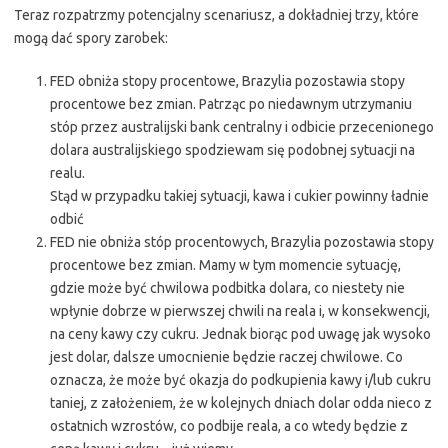
Teraz rozpatrzmy potencjalny scenariusz, a dokładniej trzy, które
mogą dać spory zarobek:
FED obniża stopy procentowe, Brazylia pozostawia stopy
procentowe bez zmian. Patrząc po niedawnym utrzymaniu
stóp przez australijski bank centralny i odbicie przecenionego
dolara australijskiego spodziewam się podobnej sytuacji na
realu.
Stąd w przypadku takiej sytuacji, kawa i cukier powinny ładnie
odbić
FED nie obniża stóp procentowych, Brazylia pozostawia stopy
procentowe bez zmian. Mamy w tym momencie sytuację,
gdzie może być chwilowa podbitka dolara, co niestety nie
wpłynie dobrze w pierwszej chwili na reala i, w konsekwencji,
na ceny kawy czy cukru. Jednak biorąc pod uwagę jak wysoko
jest dolar, dalsze umocnienie będzie raczej chwilowe. Co
oznacza, że może być okazja do podkupienia kawy i/lub cukru
taniej, z założeniem, że w kolejnych dniach dolar odda nieco z
ostatnich wzrostów, co podbije reala, a co wtedy będzie z