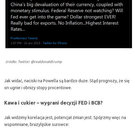
źródło: Twitter @realdonaldtrump
Jak widać, naciski na Powella są bardzo duże. Stąd prognozy, że się
on ugnie i obniży stopy procentowe.
Kawa i cukier – wygrani decyzji FED i BCB?
Jak widzimy korelacja jest, potencjał zmian jest. Spójrzmy więc na
wspomniane, brazylijskie surowce: