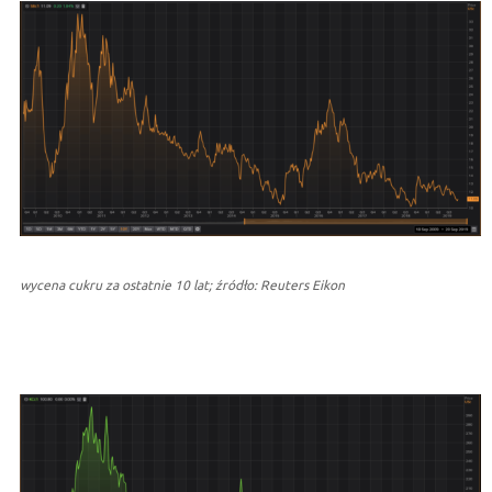
wycena cukru za ostatnie 10 lat; źródło: Reuters Eikon