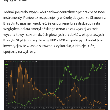
Wpływ reala
Jednak pośredni wpływ obu banków centralnych jest także na inne
instrumenty. Ponieważ rozpatrujemy w środę decyzję ze Stanów i z
Brazylii, to musimy wiedzieć, że umocnienie brazylijskiego reala
względem dolara amerykańskiego oznacza zazwyczaj wzrost
wyceny kawy i cukru – dwóch głównych produktów eksportowych
Brazylii. Stąd środową decyzję FED i BCB rozpatruję w kontekście
inwestycji w te właśnie surowce. Czy korelacja istnieje? Cóż,
spójrzmy na wykresy: