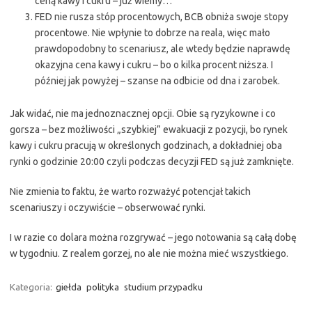
ceną kawy i cukru – już wiemy…
FED nie rusza stóp procentowych, BCB obniża swoje stopy
procentowe. Nie wpłynie to dobrze na reala, więc mało
prawdopodobny to scenariusz, ale wtedy będzie naprawdę
okazyjna cena kawy i cukru – bo o kilka procent niższa. I
później jak powyżej – szanse na odbicie od dna i zarobek.
Jak widać, nie ma jednoznacznej opcji. Obie są ryzykowne i co
gorsza – bez możliwości „szybkiej” ewakuacji z pozycji, bo rynek
kawy i cukru pracują w określonych godzinach, a dokładniej oba
rynki o godzinie 20:00 czyli podczas decyzji FED są już zamknięte.
Nie zmienia to faktu, że warto rozważyć potencjał takich
scenariuszy i oczywiście – obserwować rynki.
I w razie co dolara można rozgrywać – jego notowania są całą dobę
w tygodniu. Z realem gorzej, no ale nie można mieć wszystkiego.
Kategoria:
giełda
polityka
studium przypadku