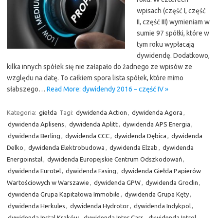
wpisach (część I, część
II, część III) wymieniam w
sumie 97 spółki, które w
tym roku wypłacają
dywidendę. Dodatkowo,
kilka innych spółek się nie załapało do żadnego ze wpisów ze
względu na datę. To całkiem spora lista spółek, które mimo
słabszego…
Read More: dywidendy 2016 – część IV »
Kategoria:
giełda
Tagi:
dywidenda Action
,
dywidenda Agora
,
dywidenda Aplisens
,
dywidenda Aplitt
,
dywidenda APS Energia
,
dywidenda Berling
,
dywidenda CCC
,
dywidenda Dębica
,
dywidenda
Delko
,
dywidenda Elektrobudowa
,
dywidenda Elzab
,
dywidenda
Energoinstal
,
dywidenda Europejskie Centrum Odszkodowań
,
dywidenda Eurotel
,
dywidenda Fasing
,
dywidenda Giełda Papierów
Wartościowych w Warszawie
,
dywidenda GPW
,
dywidenda Groclin
,
dywidenda Grupa Kapitałowa Immobile
,
dywidenda Grupa Kęty
,
dywidenda Herkules
,
dywidenda Hydrotor
,
dywidenda Indykpol
,
dywidenda Instal Kraków
,
dywidenda Inter Cars
,
dywidenda Introl
,