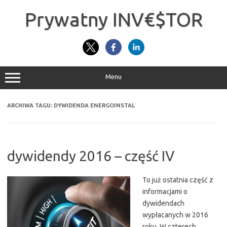
Przejdź
do
Prywatny INV€$TOR
treści
Menu
ARCHIWA TAGU:
DYWIDENDA ENERGOINSTAL
dywidendy 2016 – część IV
To już ostatnia część z
informacjami o
dywidendach
wypłacanych w 2016
roku. W czterech