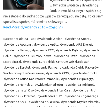
w tym roku wypłacają dywidendę.
Dodatkowo, kilka innych spółek się
nie załapało do żadnego ze wpisów ze względu na datę. To całkiem
spora lista spółek, które mimo słabszego…
Read More: dywidendy 2016 – część IV »
Kategoria:
giełda
Tagi:
dywidenda Action
,
dywidenda Agora
,
dywidenda Aplisens
,
dywidenda Aplitt
,
dywidenda APS Energia
,
dywidenda Berling
,
dywidenda CCC
,
dywidenda Dębica
,
dywidenda
Delko
,
dywidenda Elektrobudowa
,
dywidenda Elzab
,
dywidenda
Energoinstal
,
dywidenda Europejskie Centrum Odszkodowań
,
dywidenda Eurotel
,
dywidenda Fasing
,
dywidenda Giełda Papierów
Wartościowych w Warszawie
,
dywidenda GPW
,
dywidenda Groclin
,
dywidenda Grupa Kapitałowa Immobile
,
dywidenda Grupa Kęty
,
dywidenda Herkules
,
dywidenda Hydrotor
,
dywidenda Indykpol
,
dywidenda Instal Kraków
,
dywidenda Inter Cars
,
dywidenda Introl
,
dywidenda K2 Internet
,
dywidenda KGHM
,
dywidenda Kogeneracja
,
dywidenda Kruk
,
dywidenda Kruszwica
,
dywidenda Krynica Vitamin
,