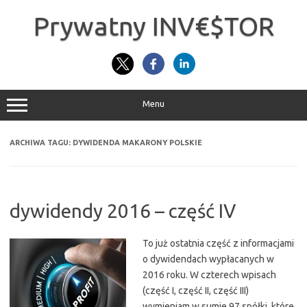
Przejdź
do
Prywatny INV€$TOR
treści
Menu
ARCHIWA TAGU:
DYWIDENDA MAKARONY POLSKIE
dywidendy 2016 – część IV
To już ostatnia część z informacjami
o dywidendach wypłacanych w
2016 roku. W czterech wpisach
(część I, część II, część III)
wymieniam w sumie 97 spółki, które