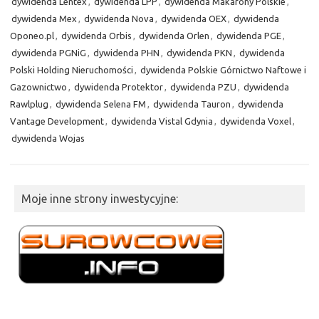
dywidenda Lentex
,
dywidenda LPP
,
dywidenda Makarony Polskie
,
dywidenda Mex
,
dywidenda Nova
,
dywidenda OEX
,
dywidenda
Oponeo.pl
,
dywidenda Orbis
,
dywidenda Orlen
,
dywidenda PGE
,
dywidenda PGNiG
,
dywidenda PHN
,
dywidenda PKN
,
dywidenda
Polski Holding Nieruchomości
,
dywidenda Polskie Górnictwo Naftowe i
Gazownictwo
,
dywidenda Protektor
,
dywidenda PZU
,
dywidenda
Rawlplug
,
dywidenda Selena FM
,
dywidenda Tauron
,
dywidenda
Vantage Development
,
dywidenda Vistal Gdynia
,
dywidenda Voxel
,
dywidenda Wojas
Moje inne strony inwestycyjne: