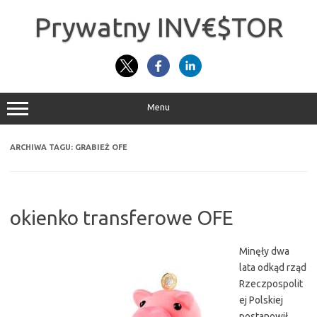
Przejdź
do
Prywatny INV€$TOR
treści
Menu
ARCHIWA TAGU:
GRABIEŻ OFE
okienko transferowe OFE
Minęły dwa
lata odkąd rząd
Rzeczpospolit
ej Polskiej
postanowił