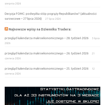
sierpnia 2026
Decyzja FOMC: podwyżka stóp pogrąży Republikanów? (aktualności
surowcowe – 27 lipca 2026)
27 lipca 2026
Najnowsze wpisy na Dzienniku Tradera:
przegląd kalendarza makroekonomicznego – 28. tydzień 2026
5 lipca
2026
przegląd kalendarza makroekonomicznego – 26. tydzień 2026
21
czerwca 2026
przegląd kalendarza makroekonomicznego – 25. tydzień 2026
12
czerwca 2026