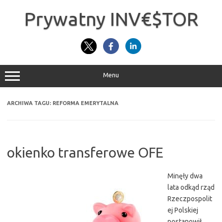
Przejdź
do
Prywatny INV€$TOR
treści
Menu
ARCHIWA TAGU:
REFORMA EMERYTALNA
okienko transferowe OFE
Minęły dwa
lata odkąd rząd
Rzeczpospolit
ej Polskiej
postanowił