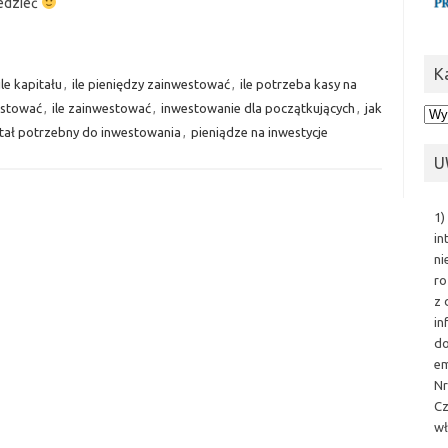
edzieć
K
ile kapitału
,
ile pieniędzy zainwestować
,
ile potrzeba kasy na
estować
,
ile zainwestować
,
inwestowanie dla początkujących
,
jak
Kat
tał potrzebny do inwestowania
,
pieniądze na inwestycje
U
1)
in
ni
ro
z 
in
do
em
Nr
Cz
wł