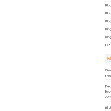
Blog
Blog
Blo
Blo
Blo
Cen
Wod
sier
Dec
Rep
202
Blis