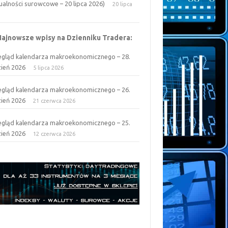
ualności surowcowe – 20 lipca 2026)
20 lipca
6
Najnowsze wpisy na Dzienniku Tradera:
egląd kalendarza makroekonomicznego – 28.
zień 2026
5 lipca 2026
egląd kalendarza makroekonomicznego – 26.
zień 2026
21 czerwca 2026
egląd kalendarza makroekonomicznego – 25.
zień 2026
12 czerwca 2026