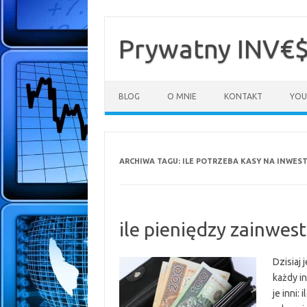
Przejdź
do
treści
Prywatny INV€
BLOG
O MNIE
KONTAKT
YOU
ARCHIWA TAGU:
ILE POTRZEBA KASY NA INWEST
ile pieniędzy zainwes
Dzisiaj
każdy in
je inni: