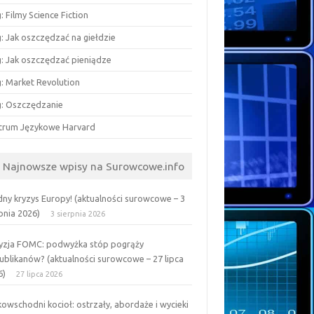
: Filmy Science Fiction
: Jak oszczędzać na giełdzie
g: Jak oszczędzać pieniądze
g: Market Revolution
g: Oszczędzanie
trum Językowe Harvard
Najnowsze wpisy na Surowcowe.info
ny kryzys Europy! (aktualności surowcowe – 3
pnia 2026)
3 sierpnia 2026
yzja FOMC: podwyżka stóp pogrąży
ublikanów? (aktualności surowcowe – 27 lipca
6)
27 lipca 2026
kowschodni kocioł: ostrzały, abordaże i wycieki