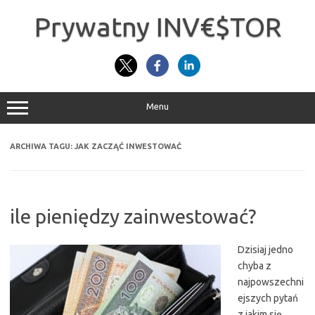
Przejdź
do
Prywatny INV€$TOR
treści
Menu
ARCHIWA TAGU:
JAK ZACZĄĆ INWESTOWAĆ
ile pieniędzy zainwestować?
Dzisiaj jedno
chyba z
najpowszechni
ejszych pytań
z jakim się