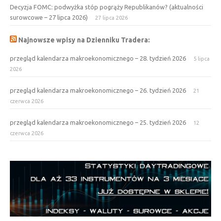
Decyzja FOMC: podwyżka stóp pogrąży Republikanów? (aktualności
surowcowe – 27 lipca 2026)
27 lipca 2026
Najnowsze wpisy na Dzienniku Tradera:
przegląd kalendarza makroekonomicznego – 28. tydzień 2026
5 lipca
2026
przegląd kalendarza makroekonomicznego – 26. tydzień 2026
21
czerwca 2026
przegląd kalendarza makroekonomicznego – 25. tydzień 2026
12
czerwca 2026