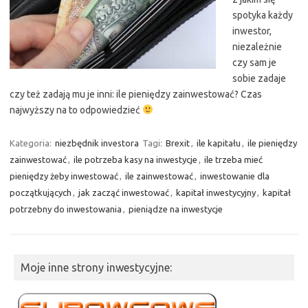
spotyka każdy
inwestor,
niezależnie
czy sam je
sobie zadaje
czy też zadają mu je inni: ile pieniędzy zainwestować? Czas
najwyższy na to odpowiedzieć
Kategoria:
niezbędnik investora
Tagi:
Brexit
,
ile kapitału
,
ile pieniędzy
zainwestować
,
ile potrzeba kasy na inwestycje
,
ile trzeba mieć
pieniędzy żeby inwestować
,
ile zainwestować
,
inwestowanie dla
początkujących
,
jak zacząć inwestować
,
kapitał inwestycyjny
,
kapitał
potrzebny do inwestowania
,
pieniądze na inwestycje
Moje inne strony inwestycyjne: