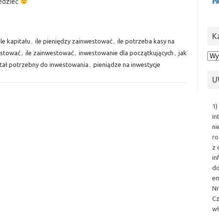
edzieć
K
ile kapitału
,
ile pieniędzy zainwestować
,
ile potrzeba kasy na
estować
,
ile zainwestować
,
inwestowanie dla początkujących
,
jak
Kat
tał potrzebny do inwestowania
,
pieniądze na inwestycje
U
1)
in
ni
ro
z 
in
do
em
Nr
Cz
wł