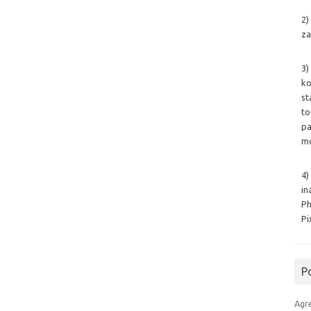
2)
za
3)
ko
st
to
pa
mo
4)
in
Ph
Pi
P
Agr