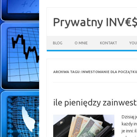
Przejdź
do
treści
Prywatny INV€
BLOG
O MNIE
KONTAKT
YOU
ARCHIWA TAGU:
INWESTOWANIE DLA POCZĄTKU
ile pieniędzy zainwes
Dzisiaj
każdy in
je inni: