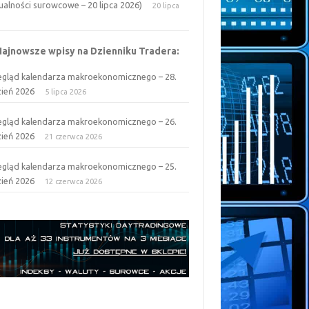
ualności surowcowe – 20 lipca 2026)
20 lipca
6
Najnowsze wpisy na Dzienniku Tradera:
egląd kalendarza makroekonomicznego – 28.
zień 2026
5 lipca 2026
egląd kalendarza makroekonomicznego – 26.
zień 2026
21 czerwca 2026
egląd kalendarza makroekonomicznego – 25.
zień 2026
12 czerwca 2026