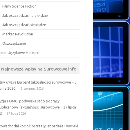
: Filmy Science Fiction
: Jak oszczędzać na giełdzie
g: Jak oszczędzać pieniądze
g: Market Revolution
g: Oszczędzanie
trum Językowe Harvard
Najnowsze wpisy na Surowcowe.info
ny kryzys Europy! (aktualności surowcowe – 3
pnia 2026)
3 sierpnia 2026
yzja FOMC: podwyżka stóp pogrąży
ublikanów? (aktualności surowcowe – 27 lipca
6)
27 lipca 2026
kowschodni kocioł: ostrzały, abordaże i wycieki