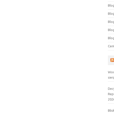
Blog
Blog
Blo
Blo
Blo
Cen
Wod
sier
Dec
Rep
202
Blis