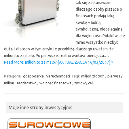
tak się zastanawiam
dlaczego osoby piszące o
finansach podają taką
kwotę – ładną,
symboliczną, nieosiągalną
dla większości Polaków, ale
mimo wszystko niezbyt
dużą. I dlatego w tym artykule przybliżę dlaczego uważam, że
milion to za mało. Po pierwsze: realna wartość pieniądza.…
Read More: milion to za mało? [AKTUALIZACJA 16/03/2017] »
Kategoria:
gospodarka
nieruchomości
Tagi:
milion złotych
,
pierwszy
milion
,
rentierstwo
,
wolność finansowa
,
życiowy cel
Moje inne strony inwestycyjne: