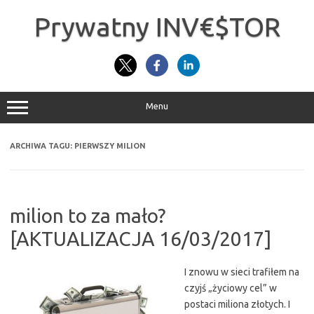
Przejdź
do
Prywatny INV€$TOR
treści
Menu
ARCHIWA TAGU:
PIERWSZY MILION
milion to za mało?
[AKTUALIZACJA 16/03/2017]
I znowu w sieci trafiłem na
czyjś „życiowy cel” w
postaci miliona złotych. I