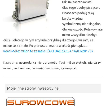
tak się zastanawiam
dlaczego osoby piszące o
finansach podają taką
kwotę – ładną,
symboliczną, nieosiągalną
dla większości Polaków, ale
mimo wszystko niezbyt
dużą. I dlatego w tym artykule przybliżę dlaczego uważam, że
milion to za mało. Po pierwsze: realna wartość pieniądza.…
Read More: milion to za mało? [AKTUALIZACJA 16/03/2017] »
Kategoria:
gospodarka
nieruchomości
Tagi:
milion złotych
,
pierwszy
milion
,
rentierstwo
,
wolność finansowa
,
życiowy cel
Moje inne strony inwestycyjne: