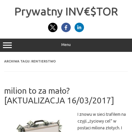
Przejdź
do
Prywatny INV€$TOR
treści
Menu
ARCHIWA TAGU:
RENTIERSTWO
milion to za mało?
[AKTUALIZACJA 16/03/2017]
I znowu w sieci trafiłem na
czyjś „życiowy cel” w
postaci miliona złotych. I