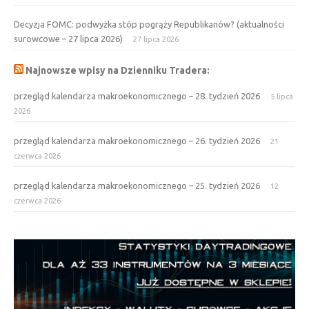
Decyzja FOMC: podwyżka stóp pogrąży Republikanów? (aktualności
surowcowe – 27 lipca 2026)
27 lipca 2026
Najnowsze wpisy na Dzienniku Tradera:
przegląd kalendarza makroekonomicznego – 28. tydzień 2026
5 lipca
2026
przegląd kalendarza makroekonomicznego – 26. tydzień 2026
21
czerwca 2026
przegląd kalendarza makroekonomicznego – 25. tydzień 2026
12
czerwca 2026