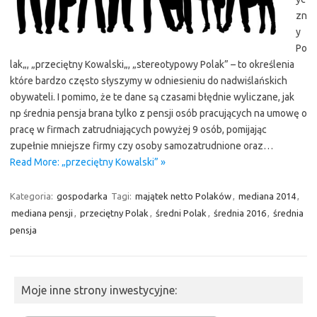
zn
y
Po
lak„, „przeciętny Kowalski„, „stereotypowy Polak” – to określenia
które bardzo często słyszymy w odniesieniu do nadwiślańskich
obywateli. I pomimo, że te dane są czasami błędnie wyliczane, jak
np średnia pensja brana tylko z pensji osób pracujących na umowę o
pracę w firmach zatrudniających powyżej 9 osób, pomijając
zupełnie mniejsze firmy czy osoby samozatrudnione oraz…
Read More: „przeciętny Kowalski” »
Kategoria:
gospodarka
Tagi:
majątek netto Polaków
,
mediana 2014
,
mediana pensji
,
przeciętny Polak
,
średni Polak
,
średnia 2016
,
średnia
pensja
Moje inne strony inwestycyjne: