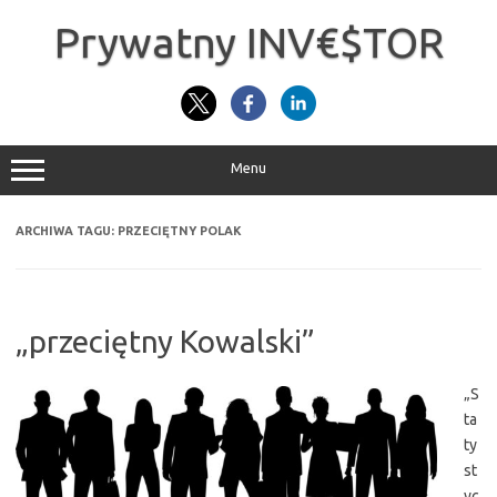
Przejdź
do
Prywatny INV€$TOR
treści
Menu
ARCHIWA TAGU:
PRZECIĘTNY POLAK
„przeciętny Kowalski”
„S
ta
ty
st
yc