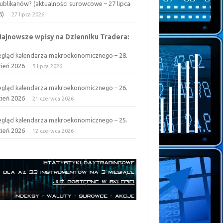
ublikanów? (aktualności surowcowe – 27 lipca
6)
27 lipca 2026
Najnowsze wpisy na Dzienniku Tradera:
egląd kalendarza makroekonomicznego – 28.
zień 2026
5 lipca 2026
egląd kalendarza makroekonomicznego – 26.
zień 2026
21 czerwca 2026
egląd kalendarza makroekonomicznego – 25.
zień 2026
12 czerwca 2026