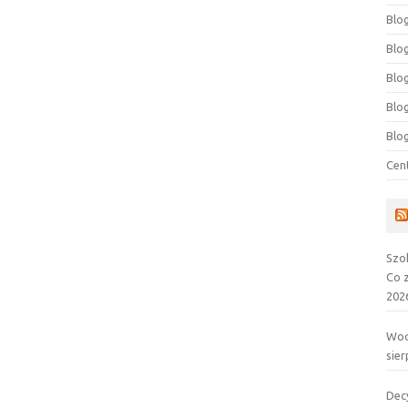
Blog
Blog
Blo
Blo
Blo
Cen
Szo
Co 
202
Wod
sier
Dec