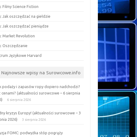
: Filmy Science Fiction
: Jak oszczędzać na giełdzie
g: Jak oszczędzać pieniądze
g: Market Revolution
g: Oszczędzanie
trum Językowe Harvard
Najnowsze wpisy na Surowcowe.info
k podaży i zapasów ropy dopiero nadchodzi?
z cenami? (aktualności surowcowe – 6 sierpnia
6)
6 sierpnia 2026
ny kryzys Europy! (aktualności surowcowe – 3
pnia 2026)
3 sierpnia 2026
yzja FOMC: podwyżka stóp pogrąży