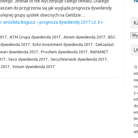
wego. Jednak to nie wyczerpuje całego tematu. Dlatego
raszam do przyjrzenia się jak wygląda prognoza dywidendy
kolejnej grupy spółek obecnych na Giełdzie…
: wróżbita Bogusz – prognoza dywidendy 2017 cz. II »
K
Kat
2017
,
ATM Grupa dywidenda 2017
,
Atrem dywidenda 2017
,
BSC
 dywidenda 2017
,
Echo Investment dywidenda 2017
,
Gekoplast
U
nari dywidenda 2017
,
Prochem dywidenda 2017
,
RAFAMET
017
,
Seco dywidenda 2017
,
Seco/Warwick dywidenda 2017
,
 2017
,
Votum dywidenda 2017
1)
in
ni
ro
z 
in
do
em
Nr
Cz
wł