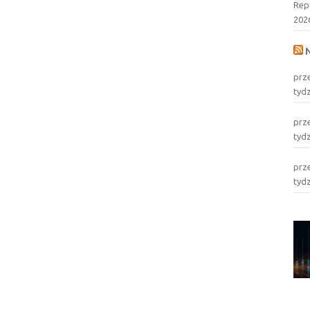
Rep
202
prz
tyd
prz
tyd
prz
tyd