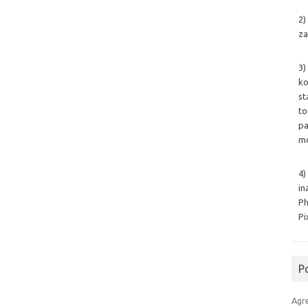
2)
za
3)
ko
st
to
pa
mo
4)
in
Ph
Pi
P
Agr