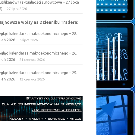
ublikanów? (aktualności surowcowe – 27 lipca
6)
27 lipca 2026
Najnowsze wpisy na Dzienniku Tradera:
egląd kalendarza makroekonomicznego – 28.
zień 2026
5 lipca 2026
egląd kalendarza makroekonomicznego – 26.
zień 2026
21 czerwca 2026
egląd kalendarza makroekonomicznego – 25.
zień 2026
12 czerwca 2026