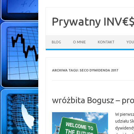
Przejdź
do
treści
Prywatny INV€
BLOG
O MNIE
KONTAKT
YOU
ARCHIWA TAGU:
SECO DYWIDENDA 2017
wróżbita Bogusz – pro
W pierwsz
udziału S
dywidendy