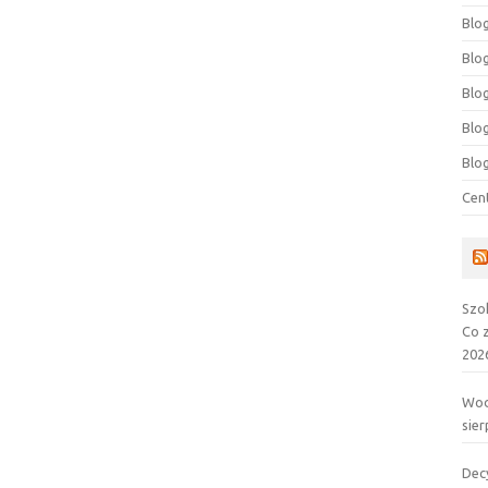
Blog
Blog
Blo
Blo
Blo
Cen
Szo
Co 
202
Wod
sier
Dec