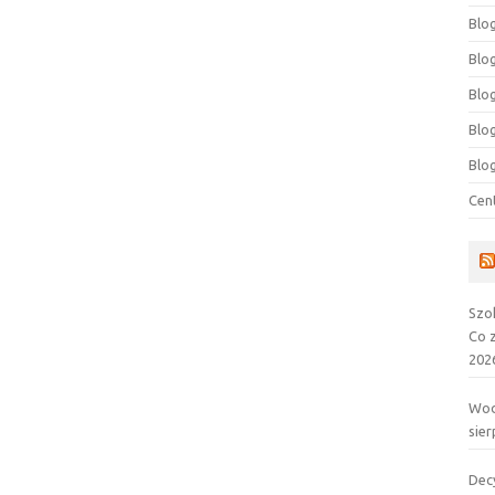
Blog
Blog
Blo
Blo
Blo
Cen
Szo
Co 
202
Wod
sier
Dec