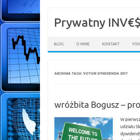
Przejdź
do
treści
Prywatny INV€
BLOG
O MNIE
KONTAKT
YOU
ARCHIWA TAGU:
VOTUM DYWIDENDA 2017
wróżbita Bogusz – pro
W pierwsz
udziału S
dywidendy