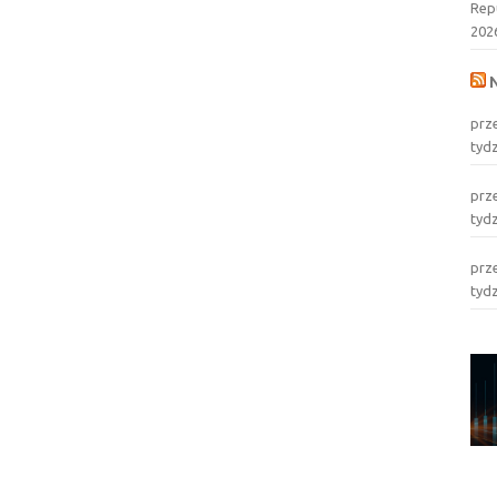
Rep
202
prz
tyd
prz
tyd
prz
tyd