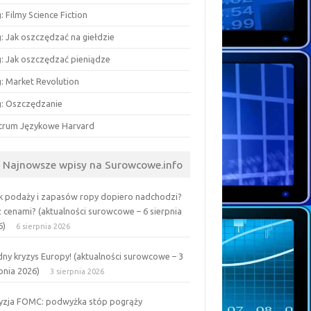
: Filmy Science Fiction
: Jak oszczędzać na giełdzie
g: Jak oszczędzać pieniądze
g: Market Revolution
g: Oszczędzanie
trum Językowe Harvard
Najnowsze wpisy na Surowcowe.info
k podaży i zapasów ropy dopiero nadchodzi?
z cenami? (aktualności surowcowe – 6 sierpnia
6)
6 sierpnia 2026
ny kryzys Europy! (aktualności surowcowe – 3
pnia 2026)
3 sierpnia 2026
yzja FOMC: podwyżka stóp pogrąży