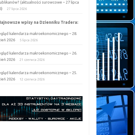
ublikanów? (aktualności surowcowe – 27 lipca
6)
27 lipca 2026
Najnowsze wpisy na Dzienniku Tradera:
egląd kalendarza makroekonomicznego – 28.
zień 2026
5 lipca 2026
egląd kalendarza makroekonomicznego – 26.
zień 2026
21 czerwca 2026
egląd kalendarza makroekonomicznego – 25.
zień 2026
12 czerwca 2026