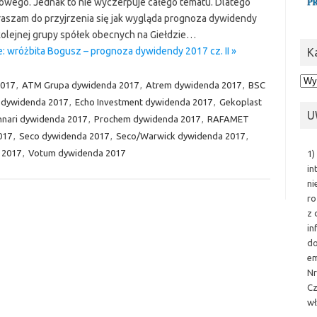
wego. Jednak to nie wyczerpuje całego tematu. Dlatego
raszam do przyjrzenia się jak wygląda prognoza dywidendy
kolejnej grupy spółek obecnych na Giełdzie…
: wróżbita Bogusz – prognoza dywidendy 2017 cz. II »
K
Kat
2017
,
ATM Grupa dywidenda 2017
,
Atrem dywidenda 2017
,
BSC
 dywidenda 2017
,
Echo Investment dywidenda 2017
,
Gekoplast
U
nari dywidenda 2017
,
Prochem dywidenda 2017
,
RAFAMET
017
,
Seco dywidenda 2017
,
Seco/Warwick dywidenda 2017
,
 2017
,
Votum dywidenda 2017
1)
in
ni
ro
z 
in
do
em
Nr
Cz
wł