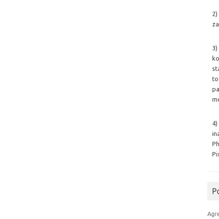
2)
za
3)
ko
st
to
pa
mo
4)
in
Ph
Pi
P
Agr