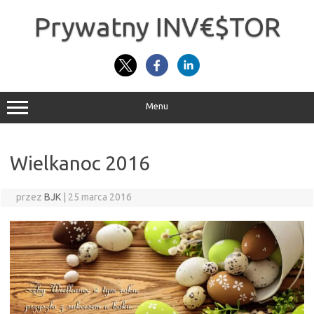
Przejdź
do
Prywatny INV€$TOR
treści
Menu
Wielkanoc 2016
przez
BJK
|
25 marca 2016