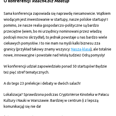
O konferencji
Reach4.biz Meetup
Sama konferencja zapowiada się naprawdę niesamowicie. Wątkiem
wiodącym jest inwestowanie w startupy, nasze polskie startupy! I
pomimo, że nasze realia gospodarczo-polityczne są bardzo
przeciętne (wiem, bo mi urzędnicy nominowani przez władzę
podcięli mocno skrzydła!), to jednak powstaje u nas bardzo wiele
ciekawych pomysłów. I to nie mam na myśli kalki biznesu zza
granicy (przykład takowy znamy wszyscy:
Nasza-klasa
), ale totalnie
nowe, innowacyjne i powstałe nad Wisłą tudzież Odrą pomysły!
W konferencji udział zapowiedziało ponad 50 startupów! Będzie
też pięć stref tematycznych.
A do tego 23 prelekcje i debaty w dwóch salach!
Lokalizacja? Sprawdzona podczas CryptoVerse Kinoteka w Pałacu
Kultury i Nauki w Warszawie. Bardziej w centrum (i z lepszą
komunikacją) się nie da!