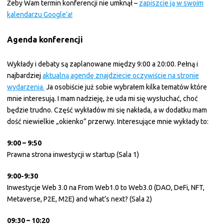
Żeby Wam termin konferencji nie umknął –
zapiszcie ją w swoim
kalendarzu Google’a!
Agenda konferencji
Wykłady i debaty są zaplanowane między 9:00 a 20:00. Pełną i
najbardziej
aktualną agendę znajdziecie oczywiście na stronie
wydarzenia.
Ja osobiście już sobie wybrałem kilka tematów które
mnie interesują. I mam nadzieję, że uda mi się wysłuchać, choć
będzie trudno. Część wykładów mi się nakłada, a w dodatku mam
dość niewielkie „okienko” przerwy. Interesujące mnie wykłady to:
9:00 – 9:50
Prawna strona inwestycji w startup (Sala 1)
9:00-9:30
Inwestycje Web 3.0 na From Web1.0 to Web3.0 (DAO, DeFi, NFT,
Metaverse, P2E, M2E) and what’s next? (Sala 2)
09:30 – 10:20