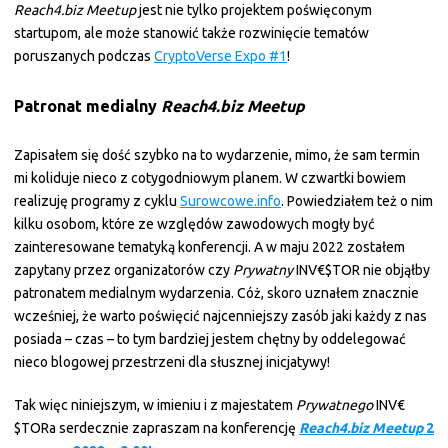
Reach4.biz Meetup
jest nie tylko projektem poświęconym
startupom, ale może stanowić także rozwinięcie tematów
poruszanych podczas
CryptoVerse Expo #1
!
Patronat medialny
Reach4.biz Meetup
Zapisałem się dość szybko na to wydarzenie, mimo, że sam termin
mi koliduje nieco z cotygodniowym planem. W czwartki bowiem
realizuję programy z cyklu
Surowcowe.info
. Powiedziałem też o nim
kilku osobom, które ze względów zawodowych mogły być
zainteresowane tematyką konferencji. A w maju 2022 zostałem
zapytany przez organizatorów czy
Prywatny
INV€$TOR nie objąłby
patronatem medialnym wydarzenia. Cóż, skoro uznałem znacznie
wcześniej, że warto poświęcić najcenniejszy zasób jaki każdy z nas
posiada – czas – to tym bardziej jestem chętny by oddelegować
nieco blogowej przestrzeni dla słusznej inicjatywy!
Tak więc niniejszym, w imieniu i z majestatem
Prywatnego
INV€
$TORa serdecznie zapraszam na konferencję
Reach4.biz Meetup
2