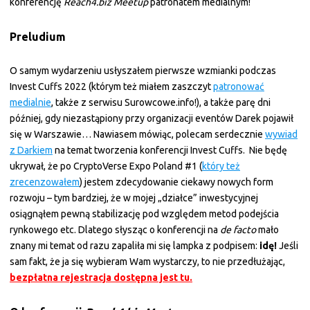
konferencję
Reach4.biz Meetup
patronatem medialnym!
Preludium
O samym wydarzeniu usłyszałem pierwsze wzmianki podczas
Invest Cuffs 2022 (którym też miałem zaszczyt
patronować
medialnie
, także z serwisu Surowcowe.info!), a także parę dni
później, gdy niezastąpiony przy organizacji eventów Darek pojawił
się w Warszawie… Nawiasem mówiąc, polecam serdecznie
wywiad
z Darkiem
na temat tworzenia konferencji Invest Cuffs. Nie będę
ukrywał, że po CryptoVerse Expo Poland #1 (
który też
zrecenzowałem
) jestem zdecydowanie ciekawy nowych form
rozwoju – tym bardziej, że w mojej „działce” inwestycyjnej
osiągnąłem pewną stabilizację pod względem metod podejścia
rynkowego etc. Dlatego słysząc o konferencji na
de facto
mało
znany mi temat od razu zapaliła mi się lampka z podpisem:
idę!
Jeśli
sam fakt, że ja się wybieram Wam wystarczy, to nie przedłużając,
bezpłatna rejestracja dostępna jest tu.