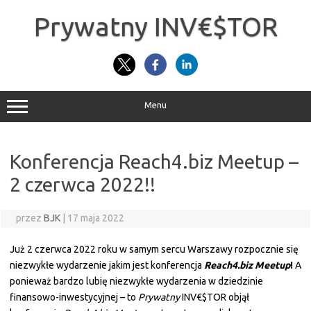
Przejdź
do
Prywatny INV€$TOR
treści
Menu
Konferencja Reach4.biz Meetup –
2 czerwca 2022!!
przez
BJK
|
17 maja 2022
Już 2 czerwca 2022 roku w samym sercu Warszawy rozpocznie się
niezwykłe wydarzenie jakim jest konferencja
Reach4.biz Meetup
!
A
ponieważ bardzo lubię niezwykłe wydarzenia w dziedzinie
finansowo-inwestycyjnej – to
Prywatny
INV€$TOR objął