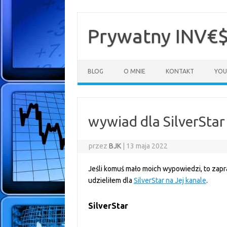
Przejdź
do
treści
Prywatny INV€
BLOG
O MNIE
KONTAKT
YOU
wywiad dla SilverStar
przez
BJK
|
13 maja 2022
Jeśli komuś mało moich wypowiedzi, to zapr
udzieliłem dla
SilverStar na Jej kanale
.
SilverStar