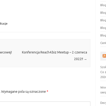
Blog
Blog
Blo
ikacje
Blo
Blo
Cen
owcowej!
Konferencja Reach4.biz Meetup – 2 czerwca
2022!!
→
Szo
Co 
202
Wod
.
Wymagane pola są oznaczone
*
sier
Dec