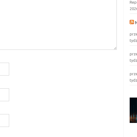
Rep
202
prz
tyd
prz
tyd
prz
tyd