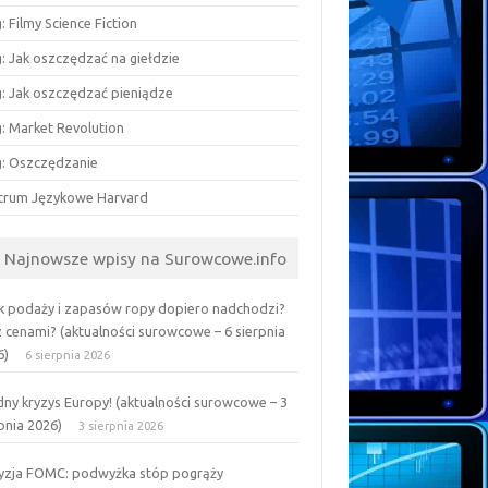
: Filmy Science Fiction
: Jak oszczędzać na giełdzie
g: Jak oszczędzać pieniądze
g: Market Revolution
g: Oszczędzanie
trum Językowe Harvard
Najnowsze wpisy na Surowcowe.info
k podaży i zapasów ropy dopiero nadchodzi?
z cenami? (aktualności surowcowe – 6 sierpnia
6)
6 sierpnia 2026
ny kryzys Europy! (aktualności surowcowe – 3
pnia 2026)
3 sierpnia 2026
yzja FOMC: podwyżka stóp pogrąży