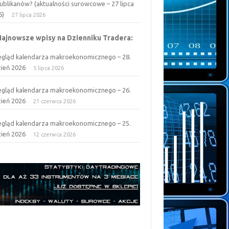
ublikanów? (aktualności surowcowe – 27 lipca
6)
27 lipca 2026
Najnowsze wpisy na Dzienniku Tradera:
egląd kalendarza makroekonomicznego – 28.
zień 2026
5 lipca 2026
egląd kalendarza makroekonomicznego – 26.
zień 2026
21 czerwca 2026
egląd kalendarza makroekonomicznego – 25.
zień 2026
12 czerwca 2026