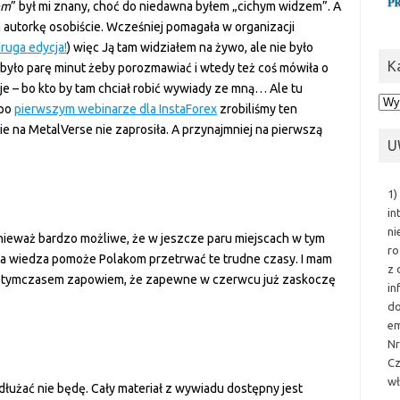
em
” był mi znany, choć do niedawna byłem „cichym widzem”. A
autorkę osobiście. Wcześniej pomagała w organizacji
ruga edycja!
) więc Ją tam widziałem na żywo, ale nie było
K
 było parę minut żeby porozmawiać i wtedy też coś mówiła o
je – bo kto by tam chciał robić wywiady ze mną… Ale tu
Kat
 po
pierwszym webinarze dla InstaForex
zrobiliśmy ten
e na MetalVerse nie zaprosiła. A przynajmniej na pierwszą
U
1)
in
ni
ponieważ bardzo możliwe, że w jeszcze paru miejscach w tym
ro
 moja wiedza pomoże Polakom przetrwać te trudne czasy. I mam
z 
ć. A tymczasem zapowiem, że zapewne w czerwcu już zaskoczę
in
do
em
Nr
Cz
wł
dłużać nie będę. Cały materiał z wywiadu dostępny jest