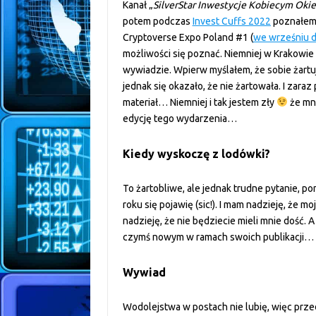
Kanał „
SilverStar Inwestycje Kobiecym Oki
potem podczas
Invest Cuffs 2022
poznałem 
Cryptoverse Expo Poland #1 (
we wrześniu d
możliwości się poznać. Niemniej w Krakowie
wywiadzie. Wpierw myślałem, że sobie żartu
jednak się okazało, że nie żartowała. I zaraz
materiał… Niemniej i tak jestem zły
że mni
edycję tego wydarzenia…
Kiedy wyskoczę z lodówki?
To żartobliwe, ale jednak trudne pytanie, 
roku się pojawię (sic!). I mam nadzieję, że
nadzieję, że nie będziecie mieli mnie doś
czymś nowym w ramach swoich publikacji…
Wywiad
Wodolejstwa w postach nie lubię, więc prze