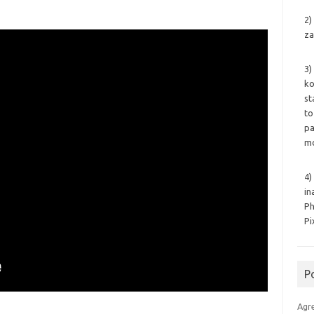
2)
za
3)
ko
st
to
pa
mo
4)
in
Ph
Pi
P
Agr