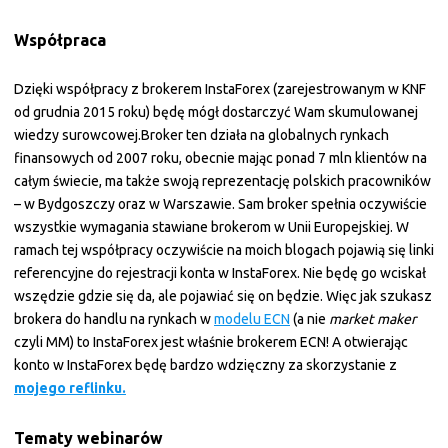
Współpraca
Dzięki współpracy z brokerem InstaForex (zarejestrowanym w KNF
od grudnia 2015 roku) będę mógł dostarczyć Wam skumulowanej
wiedzy surowcowej.Broker ten działa na globalnych rynkach
finansowych od 2007 roku, obecnie mając ponad 7 mln klientów na
całym świecie, ma także swoją reprezentację polskich pracowników
– w Bydgoszczy oraz w Warszawie. Sam broker spełnia oczywiście
wszystkie wymagania stawiane brokerom w Unii Europejskiej. W
ramach tej współpracy oczywiście na moich blogach pojawią się linki
referencyjne do rejestracji konta w InstaForex. Nie będę go wciskał
wszędzie gdzie się da, ale pojawiać się on będzie. Więc jak szukasz
brokera do handlu na rynkach w
modelu ECN
(a nie
market maker
czyli MM) to InstaForex jest właśnie brokerem ECN! A otwierając
konto w InstaForex będę bardzo wdzięczny za skorzystanie z
mojego reflinku.
Tematy webinarów