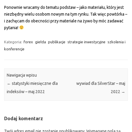
Ponownie wracamy do tematu podstaw – jako materiału, który jest
niezbędny wielu osobom nowym na tym rynku. Tak więc powtórka –
i zachęcam do obecności przy materiale na żywo by móc zadawać
pytania!
Kategoria:
forex
giełda
publikacje
strategie inwestycyjne
szkolenia i
konferencje
Nawigacja wpisu
←
statystyki miesięczne dla
wywiad dla SilverStar – maj
indeksów – maj 2022
2022
→
Dodaj komentarz
Twój adres email nie zostanie opublikowany.
Wymagane pola są