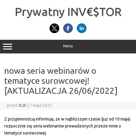
Przejdź
do
Prywatny INV€$TOR
treści
Menu
nowa seria webinarów o
tematyce surowcowej!
[AKTUALIZACJA 26/06/2022]
przez
BJK
|
7 maja 2022
Z przyjemnością informuję, że w najbliższym czasie (już od 10 maja)
rozpocznie się seria webinarów prowadzonych przeze mnie o
tematyce surowcowej.