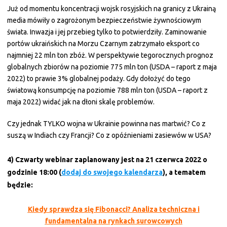
Już od momentu koncentracji wojsk rosyjskich na granicy z Ukrainą
media mówiły o zagrożonym bezpieczeństwie żywnościowym
świata. Inwazja i jej przebieg tylko to potwierdziły. Zaminowanie
portów ukraińskich na Morzu Czarnym zatrzymało eksport co
najmniej 22 mln ton zbóż. W perspektywie tegorocznych prognoz
globalnych zbiorów na poziomie 775 mln ton (USDA – raport z maja
2022) to prawie 3% globalnej podaży. Gdy dołożyć do tego
światową konsumpcję na poziomie 788 mln ton (USDA – raport z
maja 2022) widać jak na dłoni skalę problemów.
Czy jednak TYLKO wojna w Ukrainie powinna nas martwić? Co z
suszą w Indiach czy Francji? Co z opóźnieniami zasiewów w USA?
4) Czwarty webinar zaplanowany jest na 21 czerwca 2022 o
godzinie 18:00 (
dodaj do swojego kalendarza
), a tematem
będzie:
Kiedy sprawdza się Fibonacci? Analiza techniczna i
fundamentalna na rynkach surowcowych