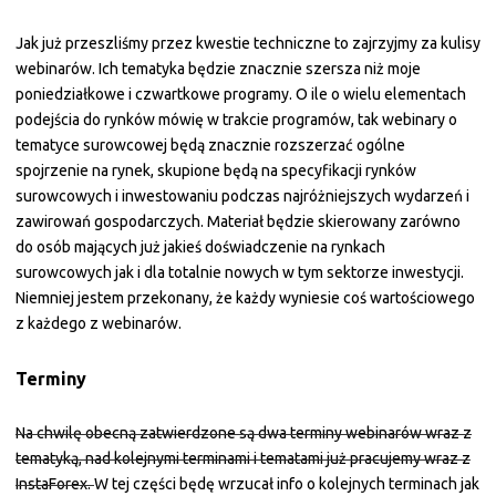
Jak już przeszliśmy przez kwestie techniczne to zajrzyjmy za kulisy
webinarów. Ich tematyka będzie znacznie szersza niż moje
poniedziałkowe i czwartkowe programy. O ile o wielu elementach
podejścia do rynków mówię w trakcie programów, tak webinary o
tematyce surowcowej będą znacznie rozszerzać ogólne
spojrzenie na rynek, skupione będą na specyfikacji rynków
surowcowych i inwestowaniu podczas najróżniejszych wydarzeń i
zawirowań gospodarczych. Materiał będzie skierowany zarówno
do osób mających już jakieś doświadczenie na rynkach
surowcowych jak i dla totalnie nowych w tym sektorze inwestycji.
Niemniej jestem przekonany, że każdy wyniesie coś wartościowego
z każdego z webinarów.
Terminy
Na chwilę obecną zatwierdzone są dwa terminy webinarów wraz z
tematyką, nad kolejnymi terminami i tematami już pracujemy wraz z
InstaForex.
W tej części będę wrzucał info o kolejnych terminach jak