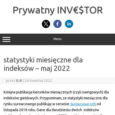
Przejdź
do
Prywatny INV€$TOR
treści
Menu
statystyki miesięczne dla
indeksów – maj 2022
przez
BJK
|
26 kwietnia 2022
Kolejna publikacja kierunków miesięcznych (czyli swingowych) dla
indeksów giełdowych. Przypominam, że statystyki miesięczne dla
rynku surowcowego publikuję w serwisie
Surowcowe info
od
listopada 2019 roku. Dane dla dwudziestu dwóch indeksów