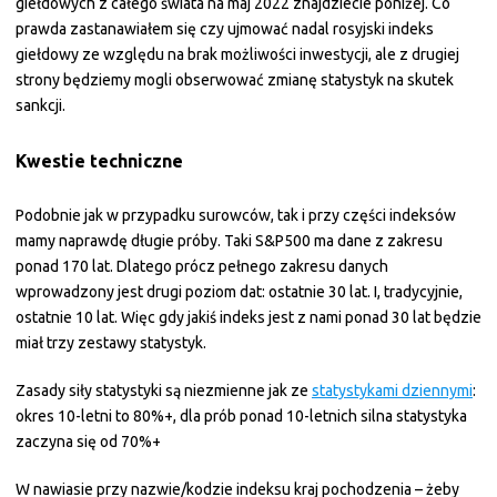
giełdowych z całego świata na maj 2022 znajdziecie poniżej. Co
prawda zastanawiałem się czy ujmować nadal rosyjski indeks
giełdowy ze względu na brak możliwości inwestycji, ale z drugiej
strony będziemy mogli obserwować zmianę statystyk na skutek
sankcji.
Kwestie techniczne
Podobnie jak w przypadku surowców, tak i przy części indeksów
mamy naprawdę długie próby. Taki S&P500 ma dane z zakresu
ponad 170 lat. Dlatego prócz pełnego zakresu danych
wprowadzony jest drugi poziom dat: ostatnie 30 lat. I, tradycyjnie,
ostatnie 10 lat. Więc gdy jakiś indeks jest z nami ponad 30 lat będzie
miał trzy zestawy statystyk.
Zasady siły statystyki są niezmienne jak ze
statystykami dziennymi
:
okres 10-letni to 80%+, dla prób ponad 10-letnich silna statystyka
zaczyna się od 70%+
W nawiasie przy nazwie/kodzie indeksu kraj pochodzenia – żeby