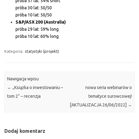
próba 57 lat: 54% short
próba 30 lat: 50/50
próba 10 lat: 50/50
S&P/ASX 200 (Australia)
próba 29 lat: 59% long
próba 10 lat: 60% long
Kategoria:
statystyki (projekt)
Nawigacja wpisu
←
„Książka o inwestowaniu –
nowa seria webinarów o
tom 2” – recenzja
tematyce surowcowej!
[AKTUALIZACJA 26/06/2022]
→
Dodaj komentarz