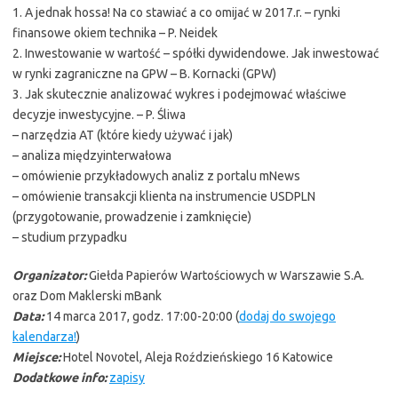
1. A jednak hossa! Na co stawiać a co omijać w 2017.r. – rynki
finansowe okiem technika – P. Neidek
2. Inwestowanie w wartość – spółki dywidendowe. Jak inwestować
w rynki zagraniczne na GPW – B. Kornacki (GPW)
3. Jak skutecznie analizować wykres i podejmować właściwe
decyzje inwestycyjne. – P. Śliwa
– narzędzia AT (które kiedy używać i jak)
– analiza międzyinterwałowa
– omówienie przykładowych analiz z portalu mNews
– omówienie transakcji klienta na instrumencie USDPLN
(przygotowanie, prowadzenie i zamknięcie)
– studium przypadku
Organizator:
Giełda Papierów Wartościowych w Warszawie S.A.
oraz Dom Maklerski mBank
Data:
14 marca 2017, godz. 17:00-20:00 (
dodaj do swojego
kalendarza!
)
Miejsce:
Hotel Novotel, Aleja Roździeńskiego 16 Katowice
Dodatkowe info:
zapisy