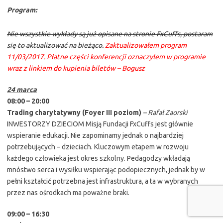
Program:
Nie wszystkie wykłady są już opisane na stronie FxCuffs,
postaram
się to aktualizować na bieżąco.
Zaktualizowałem program
11/03/2017. Płatne części konferencji oznaczyłem w programie
wraz z linkiem do kupienia biletów – Bogusz
24 marca
08:00 – 20:00
Trading charytatywny (Foyer III poziom)
– Rafał Zaorski
INWESTORZY DZIECIOM Misją Fundacji FxCuffs jest głównie
wspieranie edukacji. Nie zapominamy jednak o najbardziej
potrzebujących – dzieciach. Kluczowym etapem w rozwoju
każdego człowieka jest okres szkolny. Pedagodzy wkładają
mnóstwo serca i wysiłku wspierając podopiecznych, jednak by w
pełni kształcić potrzebna jest infrastruktura, a ta w wybranych
przez nas ośrodkach ma poważne braki.
09:00 – 16:30