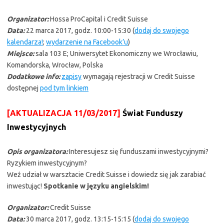
Organizator:
Hossa ProCapital i Credit Suisse
Data:
22 marca 2017, godz. 10:00-15:30 (
dodaj do swojego
kalendarza!
;
wydarzenie na Facebook’u
)
Miejsce:
sala 103 E; Uniwersytet Ekonomiczny we Wrocławiu,
Komandorska, Wrocław, Polska
Dodatkowe info:
zapisy
wymagają rejestracji w Credit Suisse
dostępnej
pod tym linkiem
[AKTUALIZACJA 11/03/2017]
Świat Funduszy
Inwestycyjnych
Opis organizatora:
Interesujesz się funduszami inwestycyjnymi?
Ryzykiem inwestycyjnym?
Weź udział w warsztacie Credit Suisse i dowiedz się jak zarabiać
inwestując!
Spotkanie w języku angielskim!
Organizator:
Credit Suisse
Data:
30 marca 2017, godz. 13:15-15:15 (
dodaj do swojego