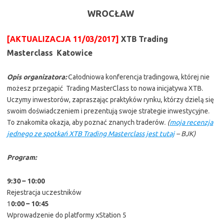
WROCŁAW
[AKTUALIZACJA 11/03/2017]
XTB Trading
Masterclass Katowice
Opis organizatora:
Całodniowa konferencja tradingowa, której nie
możesz przegapić Trading MasterClass to nowa inicjatywa XTB.
Uczymy inwestorów, zapraszając praktyków rynku, którzy dzielą się
swoim doświadczeniem i prezentują swoje strategie inwestycyjne.
To znakomita okazja, aby poznać znanych traderów.
(
moja recenzja
jednego ze spotkań XTB Trading Masterclass jest tutaj
– BJK)
Program:
9:30 – 10:00
Rejestracja uczestników
1
0:00 – 10:45
Wprowadzenie do platformy xStation 5