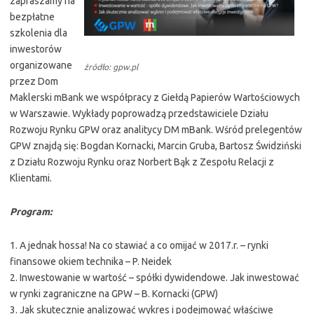
zapraszamy na
bezpłatne
szkolenia dla
inwestorów
organizowane
źródło: gpw.pl
przez Dom
Maklerski mBank we współpracy z Giełdą Papierów Wartościowych
w Warszawie. Wykłady poprowadzą przedstawiciele Działu
Rozwoju Rynku GPW oraz analitycy DM mBank. Wśród prelegentów
GPW znajdą się: Bogdan Kornacki, Marcin Gruba, Bartosz Świdziński
z Działu Rozwoju Rynku oraz Norbert Bąk z Zespołu Relacji z
Klientami.
Program:
1. A jednak hossa! Na co stawiać a co omijać w 2017.r. – rynki
finansowe okiem technika – P. Neidek
2. Inwestowanie w wartość – spółki dywidendowe. Jak inwestować
w rynki zagraniczne na GPW – B. Kornacki (GPW)
3. Jak skutecznie analizować wykres i podejmować właściwe