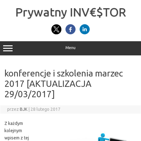
Przejdź
do
Prywatny INV€$TOR
treści
Menu
konferencje i szkolenia marzec
2017 [AKTUALIZACJA
29/03/2017]
przez
BJK
|
28 lutego 2017
Z każdym
kolejnym
wpisem z tej