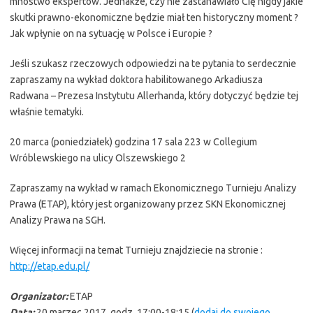
mnóstwo ekspertów. Jednakże, czy nie zastanawiało Cię nigdy jakie
skutki prawno-ekonomiczne będzie miał ten historyczny moment ?
Jak wpłynie on na sytuację w Polsce i Europie ?
Jeśli szukasz rzeczowych odpowiedzi na te pytania to serdecznie
zapraszamy na wykład doktora habilitowanego Arkadiusza
Radwana – Prezesa Instytutu Allerhanda, który dotyczyć będzie tej
właśnie tematyki.
20 marca (poniedziałek) godzina 17 sala 223 w Collegium
Wróblewskiego na ulicy Olszewskiego 2
Zapraszamy na wykład w ramach Ekonomicznego Turnieju Analizy
Prawa (ETAP), który jest organizowany przez SKN Ekonomicznej
Analizy Prawa na SGH.
Więcej informacji na temat Turnieju znajdziecie na stronie :
http://etap.edu.pl/
Organizator:
ETAP
Data:
20 marzec 2017, godz. 17:00-18:15 (
dodaj do swojego