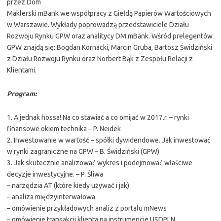
przez Dom
Maklerski mBank we współpracy z Giełdą Papierów Wartościowych
w Warszawie. Wykłady poprowadzą przedstawiciele Działu
Rozwoju Rynku GPW oraz analitycy DM mBank. Wśród prelegentów
GPW znajdą się: Bogdan Kornacki, Marcin Gruba, Bartosz Świdziński
z Działu Rozwoju Rynku oraz Norbert Bąk z Zespołu Relacji z
Klientami.
Program:
1. A jednak hossa! Na co stawiać a co omijać w 2017.r. – rynki
finansowe okiem technika – P. Neidek
2. Inwestowanie w wartość – spółki dywidendowe. Jak inwestować
w rynki zagraniczne na GPW – B. Świdziński (GPW)
3. Jak skutecznie analizować wykres i podejmować właściwe
decyzje inwestycyjne. – P. Śliwa
– narzędzia AT (które kiedy używać i jak)
– analiza międzyinterwałowa
– omówienie przykładowych analiz z portalu mNews
– omówienie transakcji klienta na instrumencie USDPLN