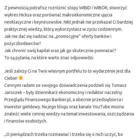
Z pewnością potrafisz rozróżnić stopy WIBID i WIBOR, stworzyć
wykres Hicksa oraz porównać makroekonomiczne ujęcia
neoklasyczne i keynesowskie. Nikt jednak nie przekazał Ci bardziej
praktycznej wiedzy, którą wykorzystasz w życiu codziennym.
Jak nie dać się nadziać na „promocyjne” oferty banków i
pożyczkodawców?
Jak chronić swój kapitał oraz jak go skutecznie pomnażać?
To są pytania, na które warto znać odpowiedzi.
Jeśli zależy Ci na Twoi własnym portfelu to to wydarzen
ie jest dla
CIebie!
Cennymi radami ze swojego doświadczenia podzieli się Tomasz
Jaroszek – były dziennikarz ekonomiczny i redaktor naczelny
Przeglądu Finansowego Bankier.pl, a obecnie przedsiębiorca i
inwestor giełdowy. Na jego blogu oraz kanale YouTube można
znaleźć wiele cennej wiedzy na temat inwestowania, oszczędzania
i finansów osobistych.
„O pieniądzach trzeba rozmawiać i trzeba się o nich uczyć, bo