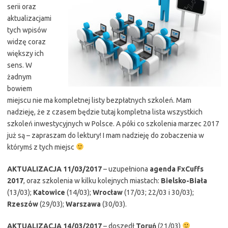
serii oraz
aktualizacjami
tych wpisów
widzę coraz
większy ich
sens. W
żadnym
bowiem
miejscu nie ma kompletnej listy bezpłatnych szkoleń. Mam
nadzieję, że z czasem będzie tutaj kompletna lista wszystkich
szkoleń inwestycyjnych w Polsce. A póki co szkolenia marzec 2017
już są – zapraszam do lektury! I mam nadzieję do zobaczenia w
którymś z tych miejsc
AKTUALIZACJA 11/03/2017
– uzupełniona
agenda FxCuffs
2017
, oraz szkolenia w kilku kolejnych miastach:
Bielsko-Biała
(13/03);
Katowice
(14/03);
Wrocław
(17/03; 22/03 i 30/03);
Rzeszów
(29/03);
Warszawa
(30/03).
AKTUALIZACJA 14/03/2017
– doszedł
Toruń
(21/03)