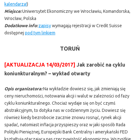
kalendarza!
)
Miejsce:
Uniwersytet Ekonomiczny we Wrocławiu, Komandorska,
Wrocław, Polska
Dodatkowe info:
zapisy
wymagają rejestracji w Credit Suisse
dostępnej
pod tym linkiem
TORUŃ
[AKTUALIZACJA 14/03/2017]
Jak zarobić na cyklu
koniunkturalnym? – wykład otwarty
Opis organizatora:
Na wykładzie dowiesz się, jak zmieniają się
ceny nieruchomości, notowania akcji i walut w zależności od fazy
cyklu koniunkturalnego. Chociaż wydaje się on być czymś
abstrakcyjnym, to dotyka nas w codziennym życiu. Dowiesz się
również kiedy bezrobocie zacznie znowu rosnąć, rynek akcji
spadać, natomiast inflacja przyspieszy oraz w jaki sposób Rada
Polityki Pieniężnej, Europejski Bank Centralny i amerykański FED
kształtują otaczającą nas rzeczywistość ekonomiczną. Wszystkie