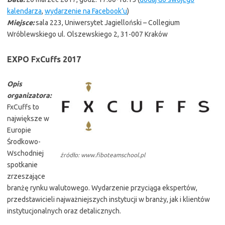
kalendarza
,
wydarzenie na Facebook’u
)
Miejsce:
sala 223
,
Uniwersytet Jagielloński – Collegium
Wróblewskiego ul. Olszewskiego 2, 31-007 Kraków
EXPO FxCuffs 2017
Opis
organizatora:
FxCuffs to
największe w
Europie
Środkowo-
Wschodniej
źródło: www.fiboteamschool.pl
spotkanie
zrzeszające
branżę rynku walutowego. Wydarzenie przyciąga ekspertów,
przedstawicieli najważniejszych instytucji w branży, jak i klientów
instytucjonalnych oraz detalicznych.