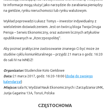
te informacje mogą służyć jako narzędzie do zarabiania pieniędzy
na giełdzie, rynku nieruchomości lub rynku walutowym.
Wykład poprowadzi Łukasz Tomys – inwestor indywidualny z
wieloletnim doświadczeniem. Jest on twórcą bloga Twoja Druga
Pensja – Serwis Ekonomiczny, oraz autorem licznych artykułów
opublikowanych w „Rzeczpospolitej”.
Aby poznać praktyczne zastosowanie znanego Ci być może ze
studiów cyklu koniunkturalnego – przyjdź 21 marca o godz. 16:20
do sali IV na WNEiZ!
Organizator:
Studenckie Koło Giełdowe
Data:
21 marca 2017, godz. 16:20-18:00 (
dodaj do swojego
kalendarza!
)
Miejsce:
sala IV, Wydział Nauk Ekonomicznych i Zarządzania UMK,
Jurija Gagarina 13A, Toruń, Polska
CZĘSTOCHOWA