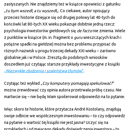
zasłyszanych. Nie znajdziemy też w książce opowieści z gatunku
„
tu bym wszedł, a tu wyszedł
„. Co ciekawe, autor opisujący
przecież historie dziejące się od drugiej połowy lat 40-tych do
końcówki lat 80-tych XX wieku pokazuje dobitnie jedną rzecz:
psychologia inwestorów giełdowych się
de facto
nie zmienia. Wiele
z punktów w książce (m. in. fragment o
guru
wieszczących krach i
potężne spadki na giełdzie) można bez problemu przypisać do
różnych nazwisk u progu trzeciej dekady XXI wieku – zarówno
globalnie jak i w Polsce. Zresztą do podobnych wniosków
doszedłem już czytając starsze przykłady inwestycyjne z książki
„
Niezwykłe złudzenia i szaleństwa tłumów
”
.
Czytając też wykład „
Czy komputery pomagają spekulować?
”
można zrewidować czy opinia autora przetrwała próbę czasu. Nie
martwcie się – nie będę Wam spoilerował odpowiedzi na to pytanie.
Więc skoro te historie, które przytacza André Kostolany, znajdują
swoje odbicie we współczesnym inwestowaniu – to czy odpowiedź
na pytanie o wartość tej książki nie jest jasna? Uczyć się na
przykładach i od mającego dekady doświadczenia inwestora – to