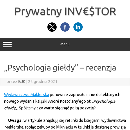
Przejdź
do
Prywatny INV€$TOR
treści
Menu
„Psychologia giełdy” – recenzja
przez
BJK
|
22 grudnia 2021
Wydawnictwo Maklerska
ponownie zaprosiło mnie do lektury ich
nowego wydania książki André Kostolany’ego pt „
Psychologia
giełdy
„. Spójrzmy czy warto sięgnąć po tą pozycję?
Uwaga:
w artykule znajdują się reflinki do księgarni wydawnictwa
Maklerska. robiąc zakupy po kliknięciu w te linki ja dostanę prowizję