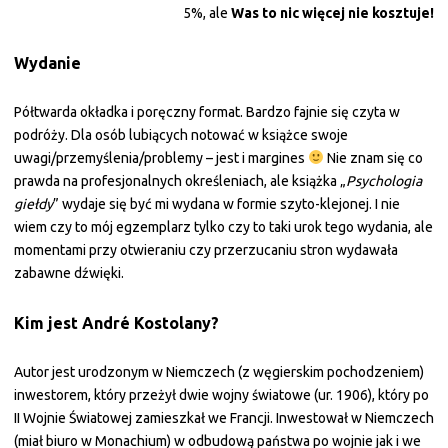
5%, ale
Was to nic więcej nie kosztuje!
Wydanie
Półtwarda okładka i poręczny format. Bardzo fajnie się czyta w
podróży. Dla osób lubiących notować w książce swoje
uwagi/przemyślenia/problemy – jest i margines
Nie znam się co
prawda na profesjonalnych określeniach, ale książka „
Psychologia
giełdy
” wydaje się być mi wydana w formie szyto-klejonej. I nie
wiem czy to mój egzemplarz tylko czy to taki urok tego wydania, ale
momentami przy otwieraniu czy przerzucaniu stron wydawała
zabawne dźwięki.
Kim jest André Kostolany?
Autor jest urodzonym w Niemczech (z węgierskim pochodzeniem)
inwestorem, który przeżył dwie wojny światowe (ur. 1906), który po
II Wojnie Światowej zamieszkał we Francji. Inwestował w Niemczech
(miał biuro w Monachium) w odbudową państwa po wojnie jak i we