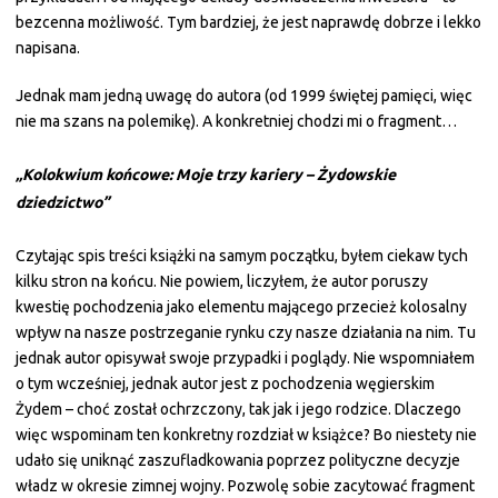
bezcenna możliwość. Tym bardziej, że jest naprawdę dobrze i lekko
napisana.
Jednak mam jedną uwagę do autora (od 1999 świętej pamięci, więc
nie ma szans na polemikę). A konkretniej chodzi mi o fragment…
„Kolokwium końcowe: Moje trzy kariery – Żydowskie
dziedzictwo”
Czytając spis treści książki na samym początku, byłem ciekaw tych
kilku stron na końcu. Nie powiem, liczyłem, że autor poruszy
kwestię pochodzenia jako elementu mającego przecież kolosalny
wpływ na nasze postrzeganie rynku czy nasze działania na nim. Tu
jednak autor opisywał swoje przypadki i poglądy. Nie wspomniałem
o tym wcześniej, jednak autor jest z pochodzenia węgierskim
Żydem – choć został ochrzczony, tak jak i jego rodzice. Dlaczego
więc wspominam ten konkretny rozdział w książce? Bo niestety nie
udało się uniknąć zaszufladkowania poprzez polityczne decyzje
władz w okresie zimnej wojny. Pozwolę sobie zacytować fragment