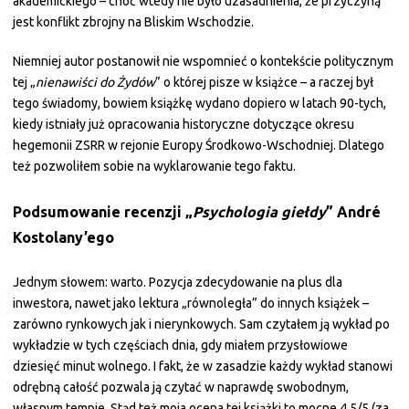
akademickiego – choć wtedy nie było uzasadnienia, że przyczyną
jest konflikt zbrojny na Bliskim Wschodzie.
Niemniej autor postanowił nie wspomnieć o kontekście politycznym
tej „
nienawiści do Żydów
” o której pisze w książce – a raczej był
tego świadomy, bowiem książkę wydano dopiero w latach 90-tych,
kiedy istniały już opracowania historyczne dotyczące okresu
hegemonii ZSRR w rejonie Europy Środkowo-Wschodniej. Dlatego
też pozwoliłem sobie na wyklarowanie tego faktu.
Podsumowanie recenzji „
Psychologia giełdy
” André
Kostolany’ego
Jednym słowem: warto. Pozycja zdecydowanie na plus dla
inwestora, nawet jako lektura „równoległa” do innych książek –
zarówno rynkowych jak i nierynkowych. Sam czytałem ją wykład po
wykładzie w tych częściach dnia, gdy miałem przysłowiowe
dziesięć minut wolnego. I fakt, że w zasadzie każdy wykład stanowi
odrębną całość pozwala ją czytać w naprawdę swobodnym,
własnym tempie. Stąd też moja ocena tej książki to mocne 4,5/5 (za