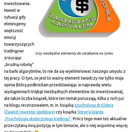
inwestowania.
Nawet w
sytuacji gdy
eliminujemy
większość
emocji
towarzyszących
tradingowi
trzy niezbędne elementy do zarabiania na rynku
zrzucając
„brudną robotę”
na barki algorytmów, to nie da się wyeliminować naszego umysłu z
tej pracy. O tym, że jest to ważny element świadczy nie tylko moja
opinia (którą podkreślam przedstawiając w naprawdę wielu
wystąpieniach trójkąt niezbędnych elementów do inwestowania),
ale także liczba książek, które ten temat poruszają. Kilka z nich już
na blogu recenzowałem, m. in. książkę
psychologa dr Eldera
(Zawód: inwestor giełdowy)
czy książka
Steve’a Warda
„Psychologia skutecznego tradingu”
. Prócz tego mam też aktualnie
przeczytaną inną pozycję w tym temacie, ale o niej wspomnę więcej