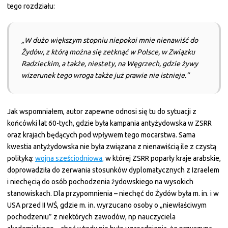
tego rozdziału:
„W dużo większym stopniu niepokoi mnie nienawiść do
Żydów, z którą można się zetknąć w Polsce, w Związku
Radzieckim, a także, niestety, na Węgrzech, gdzie żywy
wizerunek tego wroga także już prawie nie istnieje.”
Jak wspomniałem, autor zapewne odnosi się tu do sytuacji z
końcówki lat 60-tych, gdzie była kampania antyżydowska w ZSRR
oraz krajach będących pod wpływem tego mocarstwa. Sama
kwestia antyżydowska nie była związana z nienawiścią ile z czystą
polityką:
wojna
sześciodniowa,
w której ZSRR poparły kraje arabskie,
doprowadziła do zerwania stosunków dyplomatycznych z Izraelem
i niechęcią do osób pochodzenia żydowskiego na wysokich
stanowiskach. Dla przypomnienia – niechęć do Żydów była m. in. i w
USA przed II WŚ, gdzie m. in. wyrzucano osoby o „niewłaściwym
pochodzeniu” z niektórych zawodów, np nauczyciela