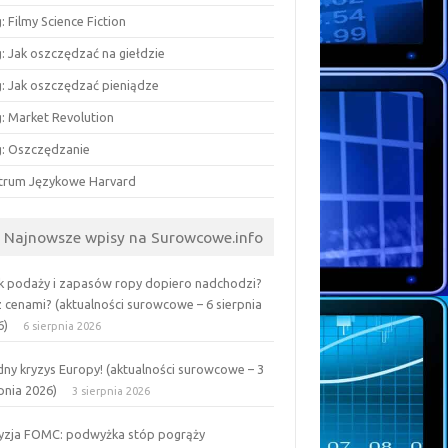
: Filmy Science Fiction
: Jak oszczędzać na giełdzie
g: Jak oszczędzać pieniądze
g: Market Revolution
g: Oszczędzanie
trum Językowe Harvard
Najnowsze wpisy na Surowcowe.info
k podaży i zapasów ropy dopiero nadchodzi?
z cenami? (aktualności surowcowe – 6 sierpnia
6)
6 sierpnia 2026
ny kryzys Europy! (aktualności surowcowe – 3
pnia 2026)
3 sierpnia 2026
yzja FOMC: podwyżka stóp pogrąży