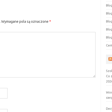
Blog
Blog
Blo
.
Wymagane pola są oznaczone
*
Blo
Blo
Cen
Szo
Co 
202
Wod
sier
Dec