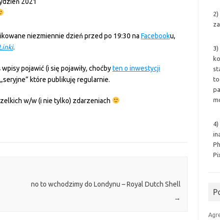
tydzień 2021
2)
za
likowane niezmiennie dzień przed po 19:30 na
Facebook
u,
Linki
.
3)
ko
wpisy pojawić (i się pojawiły, choćby
ten o inwestycji
st
to
 „seryjne” które publikuję regularnie.
pa
mo
elkich w/w (i nie tylko) zdarzeniach
4)
in
Ph
Pi
no to wchodzimy do Londynu – Royal Dutch Shell
P
→
Agr