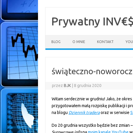
Przejdź
do
treści
Prywatny INV€
BLOG
O MNIE
KONTAKT
YOU
świąteczno-noworoczn
przez
BJK
|
8 grudnia 2020
Witam serdecznie w grudniu! Jako, że okre
przygotowałem małą rozpiskę publikacji i 
na blogu
Dziennik tradera
oraz w serwisie
S
Do 20 grudnia wszystko będzie bez zmian – 
Surowcowe info
na
moim kanale YouTube
w 