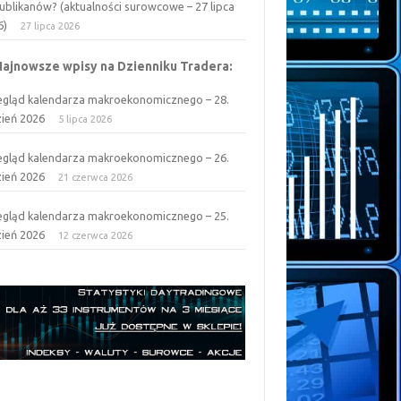
ublikanów? (aktualności surowcowe – 27 lipca
6)
27 lipca 2026
Najnowsze wpisy na Dzienniku Tradera:
egląd kalendarza makroekonomicznego – 28.
zień 2026
5 lipca 2026
egląd kalendarza makroekonomicznego – 26.
zień 2026
21 czerwca 2026
egląd kalendarza makroekonomicznego – 25.
zień 2026
12 czerwca 2026