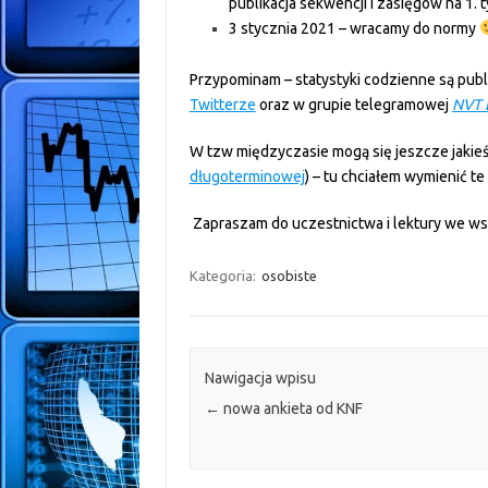
publikacja sekwencji i zasięgów na 1. 
3 stycznia 2021 – wracamy do normy
Przypominam – statystyki codzienne są pub
Twitterze
oraz w grupie telegramowej
NVT 
W tzw międzyczasie mogą się jeszcze jakieś 
długoterminowej
) – tu chciałem wymienić te
Zapraszam do uczestnictwa i lektury we wsz
Kategoria:
osobiste
Nawigacja wpisu
←
nowa ankieta od KNF