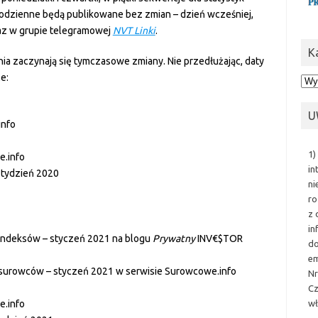
 codzienne będą publikowane bez zmian – dzień wcześniej,
z w grupie telegramowej
NVT Linki
.
K
nia zaczynają się tymczasowe zmiany. Nie przedłużając, daty
e:
Kat
U
info
1)
e.info
in
. tydzień 2020
ni
ro
z 
in
a indeksów – styczeń 2021 na blogu
Prywatny
INV€$TOR
do
em
a surowców – styczeń 2021 w serwisie Surowcowe.info
Nr
Cz
wł
e.info