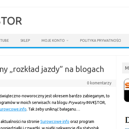
$TOR
TUBE
SKLEP
MOJE KONTO
POLITYKA PRYWATNOŚCI
y „rozkład jazdy” na blogach
M
0 komentarzy
s świąteczno-noworoczny jest okresem bardzo zabieganym, to
programów w moich serwisach: na blogu
Prywatny
INV€$TOR,
urowcowe.info
. Tak żeby uniknąć bałaganu…
aktualności na stronie
Surowcowe info
oraz program
poniedziałki i czwartki, w piątki sekwencje dla statystyk