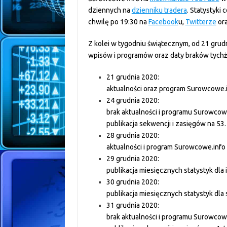
dziennych na
dzienniku tradera
. Statystyki
chwilę po 19:30 na
Facebook
u,
Twitterze
ora
Z kolei w tygodniu świątecznym, od 21 grud
wpisów i programów oraz daty braków tychż
21 grudnia 2020:
aktualności oraz program Surowcowe.
24 grudnia 2020:
brak aktualności i programu Surowcow
publikacja sekwencji i zasięgów na 53
28 grudnia 2020:
aktualności i program Surowcowe.info
29 grudnia 2020:
publikacja miesięcznych statystyk dl
30 grudnia 2020:
publikacja miesięcznych statystyk dl
31 grudnia 2020:
brak aktualności i programu Surowcow