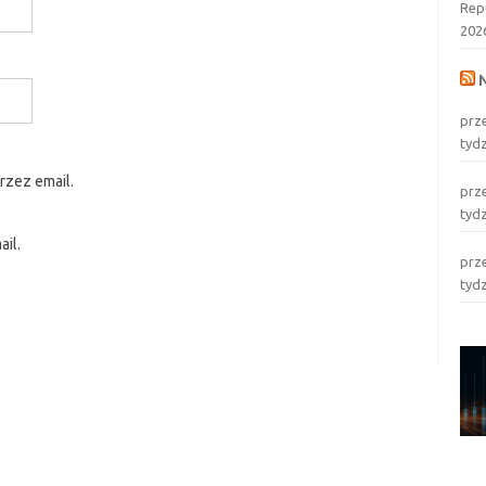
Rep
202
prz
tyd
rzez email.
prz
tyd
il.
prz
tyd