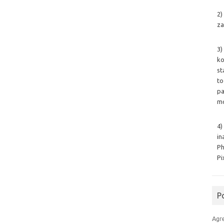
2)
za
3)
ko
st
to
pa
mo
4)
in
Ph
Pi
P
Agr