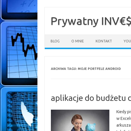
Przejdź
do
treści
Prywatny INV€
BLOG
O MNIE
KONTAKT
YOU
ARCHIWA TAGU:
MOJE PORTFELE ANDROID
aplikacje do budżetu
Kiedy p
w Excel
arkusza 