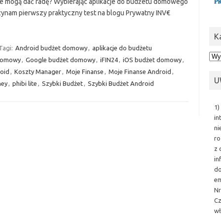
ie mogą dać radę? Wybierając aplikacje do budżetu domowego
ynam pierwszy praktyczny test na blogu Prywatny INV€
K
Tagi:
Android budżet domowy
,
aplikacje do budżetu
Kat
domowy
,
Google budżet domowy
,
iFIN24
,
iOS budżet domowy
,
oid
,
Koszty Manager
,
Moje Finanse
,
Moje Finanse Android
,
U
ey
,
phibi lite
,
Szybki Budżet
,
Szybki Budżet Android
1)
in
ni
ro
z 
in
do
em
Nr
Cz
wł