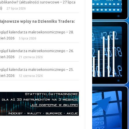
ublikanów? (aktualności surowcowe – 27 lipca
6)
27 lipca 2026
Najnowsze wpisy na Dzienniku Tradera:
egląd kalendarza makroekonomicznego – 28.
zień 2026
5 lipca 2026
egląd kalendarza makroekonomicznego – 26.
zień 2026
21 czerwca 2026
egląd kalendarza makroekonomicznego – 25.
zień 2026
12 czerwca 2026