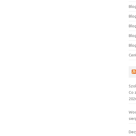
Blog
Blog
Blo
Blo
Blo
Cen
Szo
Co 
202
Wod
sier
Dec