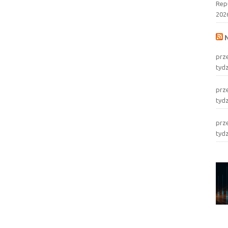
Rep
202
prz
tyd
prz
tyd
prz
tyd