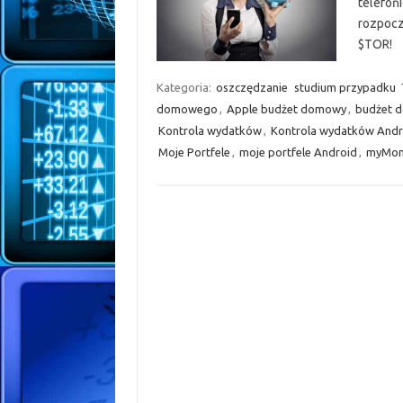
telefoń
rozpocz
$TOR!
Kategoria:
oszczędzanie
studium przypadku
domowego
,
Apple budżet domowy
,
budżet 
Kontrola wydatków
,
Kontrola wydatków Andr
Moje Portfele
,
moje portfele Android
,
myMon