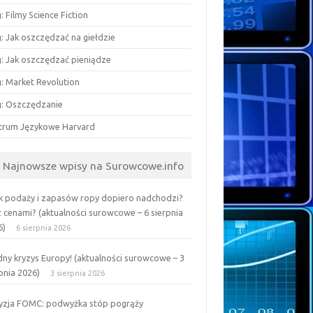
: Filmy Science Fiction
: Jak oszczędzać na giełdzie
g: Jak oszczędzać pieniądze
g: Market Revolution
g: Oszczędzanie
trum Językowe Harvard
Najnowsze wpisy na Surowcowe.info
k podaży i zapasów ropy dopiero nadchodzi?
z cenami? (aktualności surowcowe – 6 sierpnia
6)
6 sierpnia 2026
ny kryzys Europy! (aktualności surowcowe – 3
pnia 2026)
3 sierpnia 2026
yzja FOMC: podwyżka stóp pogrąży