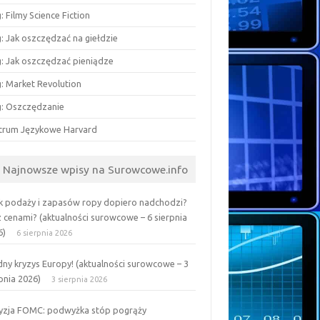
: Filmy Science Fiction
: Jak oszczędzać na giełdzie
g: Jak oszczędzać pieniądze
g: Market Revolution
g: Oszczędzanie
trum Językowe Harvard
Najnowsze wpisy na Surowcowe.info
k podaży i zapasów ropy dopiero nadchodzi?
z cenami? (aktualności surowcowe – 6 sierpnia
6)
6 sierpnia 2026
ny kryzys Europy! (aktualności surowcowe – 3
pnia 2026)
3 sierpnia 2026
yzja FOMC: podwyżka stóp pogrąży