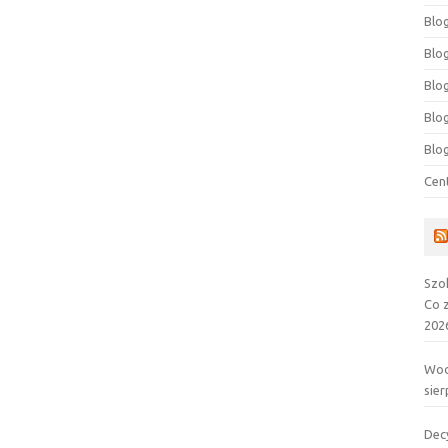
Blog
Blog
Blo
Blo
Blo
Cen
Szo
Co 
202
Wod
sier
Dec