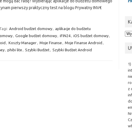
ie mogą dać radę? Wybierając aplikacje do budżetu domowego
ynam pierwszy praktyczny test na blogu Prywatny INV€
K
Tagi:
Android budżet domowy
,
aplikacje do budżetu
Kat
domowy
,
Google budżet domowy
,
iFIN24
,
iOS budżet domowy
,
oid
,
Koszty Manager
,
Moje Finanse
,
Moje Finanse Android
,
U
ey
,
phibi lite
,
Szybki Budżet
,
Szybki Budżet Android
1)
in
ni
ro
z 
in
do
em
Nr
Cz
wł