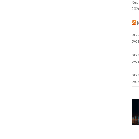
Rep
202
prz
tyd
prz
tyd
prz
tyd