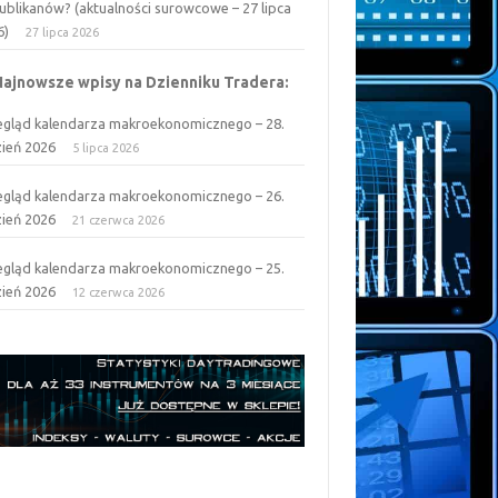
ublikanów? (aktualności surowcowe – 27 lipca
6)
27 lipca 2026
Najnowsze wpisy na Dzienniku Tradera:
egląd kalendarza makroekonomicznego – 28.
zień 2026
5 lipca 2026
egląd kalendarza makroekonomicznego – 26.
zień 2026
21 czerwca 2026
egląd kalendarza makroekonomicznego – 25.
zień 2026
12 czerwca 2026