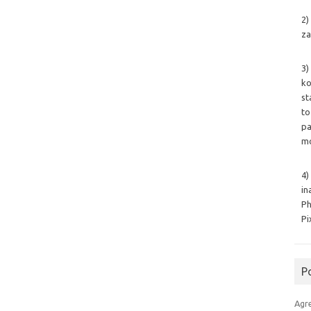
2)
za
3)
ko
st
to
pa
mo
4)
in
Ph
Pi
P
Agr