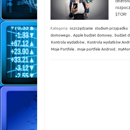
telefoń
rozpocz
$TOR!
Kategoria:
oszczędzanie
studium przypadku
domowego
,
Apple budżet domowy
,
budżet 
Kontrola wydatków
,
Kontrola wydatków Andr
Moje Portfele
,
moje portfele Android
,
myMon