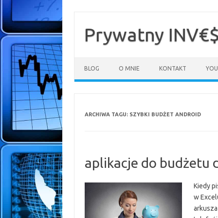
Przejdź
do
treści
Prywatny INV€
BLOG
O MNIE
KONTAKT
YOU
ARCHIWA TAGU:
SZYBKI BUDŻET ANDROID
aplikacje do budżetu
Kiedy p
w Excel
arkusza 