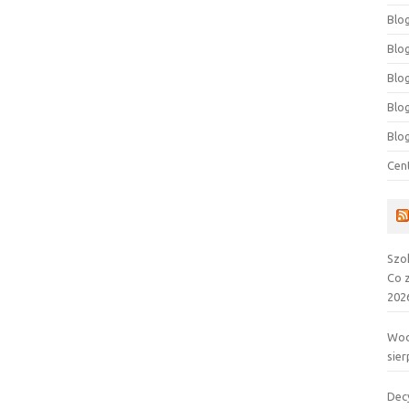
Blog
Blog
Blo
Blo
Blo
Cen
Szo
Co 
202
Wod
sier
Dec