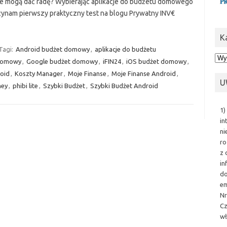
ie mogą dać radę? Wybierając aplikacje do budżetu domowego
ynam pierwszy praktyczny test na blogu Prywatny INV€
K
Tagi:
Android budżet domowy
,
aplikacje do budżetu
Kat
domowy
,
Google budżet domowy
,
iFIN24
,
iOS budżet domowy
,
oid
,
Koszty Manager
,
Moje Finanse
,
Moje Finanse Android
,
U
ey
,
phibi lite
,
Szybki Budżet
,
Szybki Budżet Android
1)
in
ni
ro
z 
in
do
em
Nr
Cz
wł