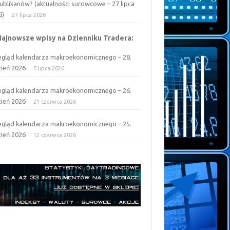
ublikanów? (aktualności surowcowe – 27 lipca
6)
27 lipca 2026
Najnowsze wpisy na Dzienniku Tradera:
egląd kalendarza makroekonomicznego – 28.
zień 2026
5 lipca 2026
egląd kalendarza makroekonomicznego – 26.
zień 2026
21 czerwca 2026
egląd kalendarza makroekonomicznego – 25.
zień 2026
12 czerwca 2026