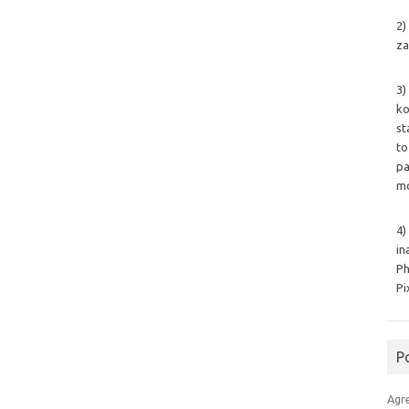
2)
za
3)
ko
st
to
pa
mo
4)
in
Ph
Pi
P
Agr