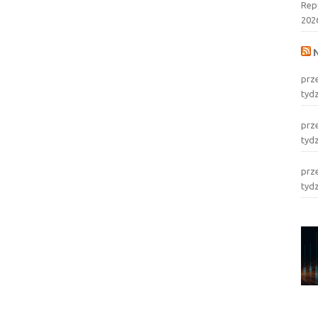
Rep
202
prz
tyd
prz
tyd
prz
tyd