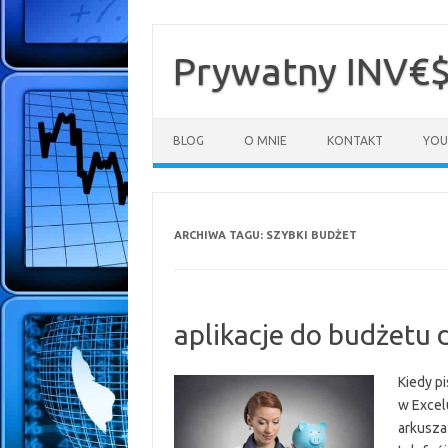
Przejdź
do
treści
Prywatny INV€
BLOG
O MNIE
KONTAKT
YOU
ARCHIWA TAGU:
SZYBKI BUDŻET
aplikacje do budżetu
Kiedy p
w Excel
arkusza 