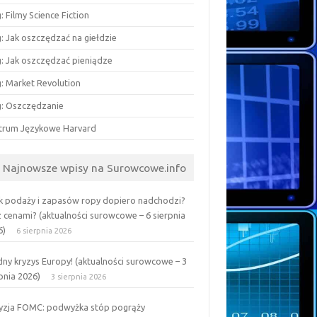
: Filmy Science Fiction
: Jak oszczędzać na giełdzie
g: Jak oszczędzać pieniądze
g: Market Revolution
g: Oszczędzanie
trum Językowe Harvard
Najnowsze wpisy na Surowcowe.info
k podaży i zapasów ropy dopiero nadchodzi?
z cenami? (aktualności surowcowe – 6 sierpnia
6)
6 sierpnia 2026
ny kryzys Europy! (aktualności surowcowe – 3
pnia 2026)
3 sierpnia 2026
yzja FOMC: podwyżka stóp pogrąży