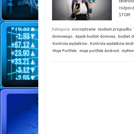
telefoń
rozpocz
$TOR!
Kategoria:
oszczędzanie
studium przypadku
domowego
,
Apple budżet domowy
,
budżet 
Kontrola wydatków
,
Kontrola wydatków Andr
Moje Portfele
,
moje portfele Android
,
myMon