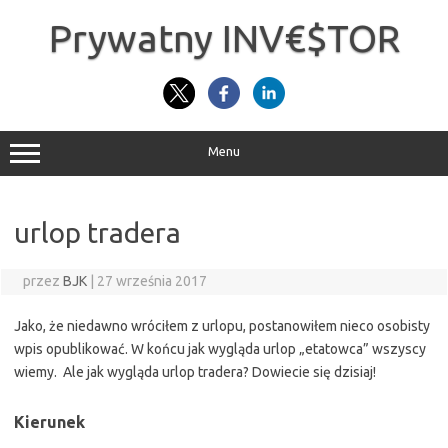
Przejdź
do
Prywatny INV€$TOR
treści
Menu
urlop tradera
przez
BJK
|
27 września 2017
Jako, że niedawno wróciłem z urlopu, postanowiłem nieco osobisty
wpis opublikować. W końcu jak wygląda urlop „etatowca” wszyscy
wiemy. Ale jak wygląda urlop tradera? Dowiecie się dzisiaj!
Kierunek