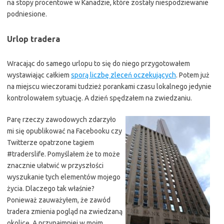
na stopy procentowe w Kanadzie, które zostały niespodziewanie
podniesione.
Urlop tradera
Wracając do samego urlopu to się do niego przygotowałem
wystawiając całkiem
sporą liczbę zleceń oczekujących
. Potem już
na miejscu wieczorami tudzież porankami czasu lokalnego jedynie
kontrolowałem sytuację. A dzień spędzałem na zwiedzaniu.
Parę rzeczy zawodowych zdarzyło
mi się opublikować na Facebooku czy
Twitterze opatrzone tagiem
#traderslife. Pomyślałem że to może
znacznie ułatwić w przyszłości
wyszukanie tych elementów mojego
życia. Dlaczego tak właśnie?
Ponieważ zauważyłem, że zawód
tradera zmienia pogląd na zwiedzaną
okolicę. A przynajmniej w moim