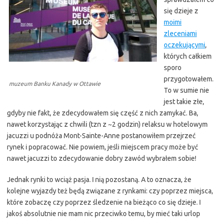
się dzieje z
moimi
zleceniami
oczekującymi
,
których całkiem
sporo
przygotowałem.
muzeum Banku Kanady w Ottawie
To w sumie nie
jest takie złe,
gdyby nie fakt, że zdecydowałem się część z nich zamykać. Ba,
nawet korzystając z chwili (tzn z ~2 godzin) relaksu w hotelowym
jacuzzi u podnóża Mont-Sainte-Anne postanowiłem przejrzeć
rynek i popracować. Nie powiem, jeśli miejscem pracy może być
nawet jacuzzi to zdecydowanie dobry zawód wybrałem sobie!
Jednak rynki to wciąż pasja. I nią pozostaną. A to oznacza, że
kolejne wyjazdy też będą związane z rynkami: czy poprzez miejsca,
które zobaczę czy poprzez śledzenie na bieżąco co się dzieje. I
jakoś absolutnie nie mam nic przeciwko temu, by mieć taki urlop