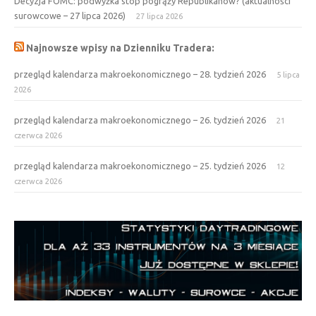
Decyzja FOMC: podwyżka stóp pogrąży Republikanów? (aktualności
surowcowe – 27 lipca 2026)
27 lipca 2026
Najnowsze wpisy na Dzienniku Tradera:
przegląd kalendarza makroekonomicznego – 28. tydzień 2026
5 lipca
2026
przegląd kalendarza makroekonomicznego – 26. tydzień 2026
21
czerwca 2026
przegląd kalendarza makroekonomicznego – 25. tydzień 2026
12
czerwca 2026