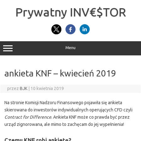
Przejdź
do
Prywatny INV€$TOR
treści
Menu
ankieta KNF – kwiecień 2019
przez
BJK
|
10 kwietnia 2019
Na stronie Komisji Nadzoru Finansowego pojawiła się ankieta
skierowana do inwestorów indywidualnych operujących CFD czyli
Contract for Difference
. Ankieta KNF może co prawda być przez
urząd zignorowana, ale mimo to zachęcam do jej wypełnienia!
Czemu KNF robi ankietę?