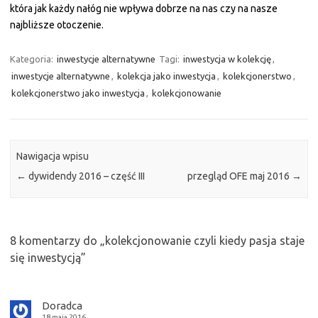
która jak każdy nałóg nie wpływa dobrze na nas czy na nasze
najbliższe otoczenie.
Kategoria:
inwestycje alternatywne
Tagi:
inwestycja w kolekcję
,
inwestycje alternatywne
,
kolekcja jako inwestycja
,
kolekcjonerstwo
,
kolekcjonerstwo jako inwestycja
,
kolekcjonowanie
Nawigacja wpisu
←
dywidendy 2016 – część III
przegląd OFE maj 2016
→
8 komentarzy do „
kolekcjonowanie czyli kiedy pasja staje
się inwestycją
”
Doradca
18 maja 2016