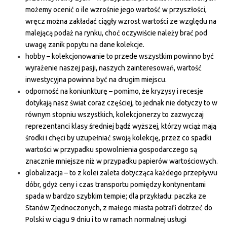
możemy ocenić o ile wzrośnie jego wartość w przyszłości,
wręcz można zakładać ciągły wzrost wartości ze względu na
malejącą podaż na rynku, choć oczywiście należy brać pod
uwagę zanik popytu na dane kolekcje.
hobby – kolekcjonowanie to przede wszystkim powinno być
wyrażenie naszej pasji, naszych zainteresowań, wartość
inwestycyjna powinna być na drugim miejscu.
odporność na koniunkturę – pomimo, że kryzysy i recesje
dotykają nasz świat coraz częściej, to jednak nie dotyczy to w
równym stopniu wszystkich, kolekcjonerzy to zazwyczaj
reprezentanci klasy średniej bądź wyższej, którzy wciąż mają
środki i chęci by uzupełniać swoją kolekcję, przez co spadki
wartości w przypadku spowolnienia gospodarczego są
znacznie mniejsze niż w przypadku papierów wartościowych.
globalizacja – to z kolei zaleta dotycząca każdego przepływu
dóbr, gdyż ceny i czas transportu pomiędzy kontynentami
spada w bardzo szybkim tempie; dla przykładu: paczka ze
Stanów Zjednoczonych, z małego miasta potrafi dotrzeć do
Polski w ciągu 9 dniu i to w ramach normalnej usługi