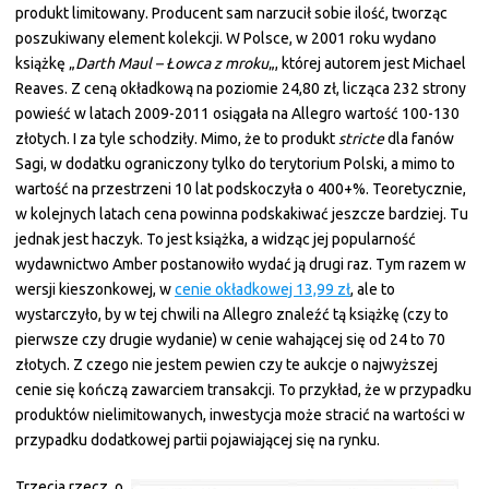
produkt limitowany. Producent sam narzucił sobie ilość, tworząc
poszukiwany element kolekcji. W Polsce, w 2001 roku wydano
książkę „
Darth Maul – Łowca z mroku
„, której autorem jest Michael
Reaves. Z ceną okładkową na poziomie 24,80 zł, licząca 232 strony
powieść w latach 2009-2011 osiągała na Allegro wartość 100-130
złotych. I za tyle schodziły. Mimo, że to produkt
stricte
dla fanów
Sagi, w dodatku ograniczony tylko do terytorium Polski, a mimo to
wartość na przestrzeni 10 lat podskoczyła o 400+%. Teoretycznie,
w kolejnych latach cena powinna podskakiwać jeszcze bardziej. Tu
jednak jest haczyk. To jest książka, a widząc jej popularność
wydawnictwo Amber postanowiło wydać ją drugi raz. Tym razem w
wersji kieszonkowej, w
cenie okładkowej 13,99 zł
, ale to
wystarczyło, by w tej chwili na Allegro znaleźć tą książkę (czy to
pierwsze czy drugie wydanie) w cenie wahającej się od 24 to 70
złotych. Z czego nie jestem pewien czy te aukcje o najwyższej
cenie się kończą zawarciem transakcji. To przykład, że w przypadku
produktów nielimitowanych, inwestycja może stracić na wartości w
przypadku dodatkowej partii pojawiającej się na rynku.
Trzecia rzecz, o