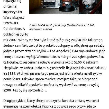
największej
oficjalnej
imprezy Star
Wars jaką jest
Star Wars
Darth Malak bust, produkcji Gentle Giant Ltd. fot.
Celebration. A
archiwum autora
dokładniej był to
rok 2007. Wtedy można było kupić tą figurkę za $50. Nie tak drogo.
Jednak sam fakt, że był to produkt dostępny w oficjalnej sprzedaży
jedynie przez trzy dni i tylko w Los Angeles (USA), wywindował jego
cenę znacznie wyżej. W momencie, w którym zacząłem polować na
tą figurkę, to jej cena na eBay’u wynosiła około $200. Czekałem
cierpliwie i w końcu udało mi się ustrzelić licytację i dokonać zakupu
za $139. W chwili pisania tego postu jest jedna oferta na eBay’u w
cenie $189. Tak więc spora różnica. Pomijam fakt, że biorąc pod
uwagę rzadkość produktu, można by wystawić za cenę powyżej
$200 i też by się sprzedało…
D
rugi przykład, który chcę poruszyć to kwestia zmiany wartości
elementu naszej kolekcji. Figurka z powyższego przykładu to