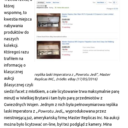
której
wspomnę, to
kwestia miejsca
nabywania
produktów do
naszych
kolekcji.
Któregoś razu
trafiłem na
informację o
klasycznej
replika laski Imperatora z „Powrotu Jedi”, Master
aukcji
Replicas INC., źródło: eBay (17/05/2016)
(klasycznej czyli
siedzi facet z młotkiem, a całe licytowanie trwa maksymalnie parę
minut) w Wielkiej Brytanii i tam było parę przedmiotów z
Gwiezdnych Wojen. Jednym z nich była pełnowymiarowa replika
laski Imperatora z „
Powrotu Jedi
„, wyprodukowana przez
nieistniejącą już, amerykańską firmę Master Replicas Inc. Na aukcji
można było licytować on-line, był też podgląd z kamery. Mina