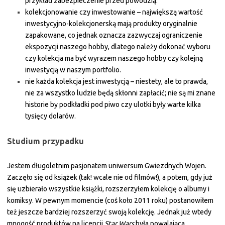
przykład zabezpieczenie przed powodzią.
kolekcjonowanie czy inwestowanie – największą wartość
inwestycyjno-kolekcjonerską mają produkty oryginalnie
zapakowane, co jednak oznacza zazwyczaj ograniczenie
ekspozycji naszego hobby, dlatego należy dokonać wyboru
czy kolekcja ma być wyrazem naszego hobby czy kolejną
inwestycją w naszym portfolio.
nie każda kolekcja jest inwestycją – niestety, ale to prawda,
nie za wszystko ludzie będą skłonni zapłacić; nie są mi znane
historie by podkładki pod piwo czy ulotki były warte kilka
tysięcy dolarów.
Studium przypadku
Jestem długoletnim pasjonatem uniwersum Gwiezdnych Wojen.
Zaczęło się od książek (tak! wcale nie od filmów!), a potem, gdy już
się uzbierało wszystkie książki, rozszerzyłem kolekcję o albumy i
komiksy. W pewnym momencie (coś koło 2011 roku) postanowiłem
też jeszcze bardziej rozszerzyć swoją kolekcję. Jednak już wtedy
mnogość produktów na licencji
Star Wars
była powalająca.