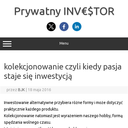
Przejdź
do
Prywatny INV€$TOR
treści
Menu
kolekcjonowanie czyli kiedy pasja
staje się inwestycją
przez
BJK
|
18 maja 2016
Inwestowanie alternatywne przybiera różne formy i może dotyczyć
praktycznie każdego produktu.
Kolekcjonowanie natomiast jest wyrażeniem naszego hobby, formą
spędzania wolnego czasu.