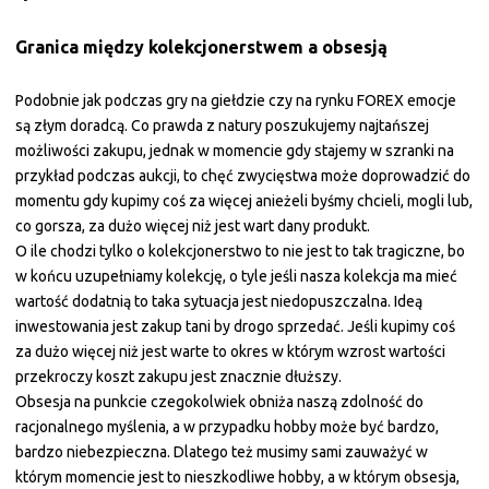
Granica między kolekcjonerstwem a obsesją
Podobnie jak podczas gry na giełdzie czy na rynku FOREX emocje
są złym doradcą. Co prawda z natury poszukujemy najtańszej
możliwości zakupu, jednak w momencie gdy stajemy w szranki na
przykład podczas aukcji, to chęć zwycięstwa może doprowadzić do
momentu gdy kupimy coś za więcej anieżeli byśmy chcieli, mogli lub,
co gorsza, za dużo więcej niż jest wart dany produkt.
O ile chodzi tylko o kolekcjonerstwo to nie jest to tak tragiczne, bo
w końcu uzupełniamy kolekcję, o tyle jeśli nasza kolekcja ma mieć
wartość dodatnią to taka sytuacja jest niedopuszczalna. Ideą
inwestowania jest zakup tani by drogo sprzedać. Jeśli kupimy coś
za dużo więcej niż jest warte to okres w którym wzrost wartości
przekroczy koszt zakupu jest znacznie dłuższy.
Obsesja na punkcie czegokolwiek obniża naszą zdolność do
racjonalnego myślenia, a w przypadku hobby może być bardzo,
bardzo niebezpieczna. Dlatego też musimy sami zauważyć w
którym momencie jest to nieszkodliwe hobby, a w którym obsesja,