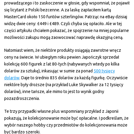
prowadzącego i to zaskoczenie w głosie, gdy wspomniał, że pojawił
się licytant z Polski bezcenne. A za laskę zapłaciłem kartą
MasterCard około 150 funtów szterlingów. Patrząc na eBay dzisiaj
widzę dwie ceny: £449 i £489. Czyli chyba się opłaciło. Ale w tej
części artykułu chciałem pokazać, że spojrzenie na mniej popularne
możliwości zakupu mogą zaowocować naprawdę okazyjną ceną.
Natomiast wiem, że niektóre produkty osiągają zawrotne wręcz
ceny na świecie. W ubiegłym roku pewien Japończyk sprzedał
kolekcję 600 figurek z lat 80-tych (nabywanych wtedy po kilka
dolarów za sztukę), inkasując w sumie za ponad
500 tysięcy
dolarów
. Daje to średnio 835 dolarów za każdą figurkę. Oczywiście
niektóre były droższe (na przykład Luke Skywalker za 12 tysięcy
dolarów), inne tańsze, ale mimo to jest to wynik godny
pozazdroszczenia.
Te trzy przypadki własne plus wspomniany przykład z Japonii
pokazują, że kolekcjonowanie może być opłacalne. I podkreślam, że
wybór naszego hobby czy przedmiotów do kolekcjonowania może
być bardzo szeroki.