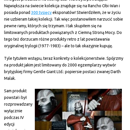
Największa na świecie kolekcja znajduje się na Rancho Obi-Wan i
posiada ponad
300 tysięcy
eksponatów! Stwierdziłem, że w życiu
nie uzbieram takiej kolekcji. Tak więc postanowiłem narzucić sobie
pewne ramy, których się trzymam. I tak skupiłem się na
limitowanych produktach powiązanych z Ciemną Stroną Mocy. Do
tego też dorzucam różne produkty retro z lat powstawania
oryginalnej trylogii (1977-1983) – ale to tak okazyjnie kupuję.
Tyle tytułem wstępu, teraz konkrety o kolekcjonerstwie. Spójrzmy
na produkt jakim jest limitowany do 2000 egzemplarzy wytwór
brytyjskiej firmy Gentle Giant Ltd.: popiersie postaci zwanej Darth
Malak.
Sam produkt
powstał i był
rozprowadzany
wyłącznie
podczas IV
edycji