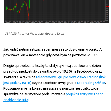
GBP/USD interwał H1; źródło: Reuters Eikon
Jak widać pełna realizacja scenariusza i to dosłownie w punkt. A
powstawał on w momencie gdy cena była na poziomie ~1,315.
Drugie sprawdzalne liczby to statystyki – są publikowane dzień
przed (od niedzieli do czwartku około 19:30) na Facebook’u oraz
Twitterze, a także na
telegramowej grupie New Vision Trading (link
jest podany na FB)
czy na Facebook’owej grupie
M1 Trading Office
.
Podsumowanie na koniec miesiąca się pojawia i jest całkowicie
sprawdzalne. Wszystkie podsumowania
projektu statystycznego
znajdziecie tutaj
.