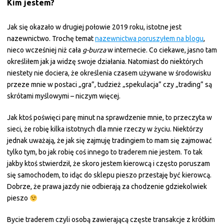
Kim jestem?
Jak się okazało w drugiej połowie 2019 roku, istotne jest
nazewnictwo. Trochę temat
nazewnictwa poruszyłem na blogu
,
nieco wcześniej niż cała
g-burza
w internecie. Co ciekawe, jasno tam
określiłem jak ja widzę swoje działania. Natomiast do niektórych
niestety nie dociera, że określenia czasem używane w środowisku
przeze mnie w postaci „gra”, tudzież „spekulacja” czy „trading” są
skrótami myślowymi – niczym więcej.
Jak ktoś poświęci parę minut na sprawdzenie mnie, to przeczyta w
sieci, że robię kilka istotnych dla mnie rzeczy w życiu. Niektórzy
jednak uważają, że jak się zajmuję tradingiem to mam się zajmować
tylko tym, bo jak robię coś innego to traderem nie jestem. To tak
jakby ktoś stwierdził, że skoro jestem kierowcą i często poruszam
się samochodem, to idąc do sklepu pieszo przestaję być kierowcą.
Dobrze, że prawa jazdy nie odbierają za chodzenie gdziekolwiek
pieszo
Bycie traderem czyli osobą zawierającą częste transakcje z krótkim