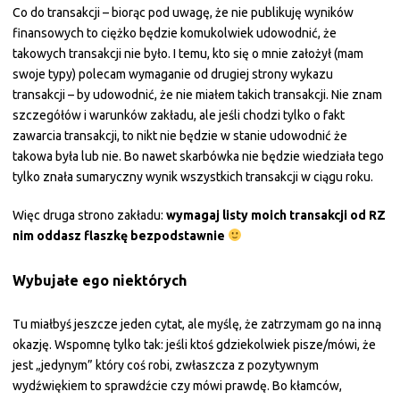
Co do transakcji – biorąc pod uwagę, że nie publikuję wyników
finansowych to ciężko będzie komukolwiek udowodnić, że
takowych transakcji nie było. I temu, kto się o mnie założył (mam
swoje typy) polecam wymaganie od drugiej strony wykazu
transakcji – by udowodnić, że nie miałem takich transakcji. Nie znam
szczegółów i warunków zakładu, ale jeśli chodzi tylko o fakt
zawarcia transakcji, to nikt nie będzie w stanie udowodnić że
takowa była lub nie. Bo nawet skarbówka nie będzie wiedziała tego
tylko znała sumaryczny wynik wszystkich transakcji w ciągu roku.
Więc druga strono zakładu:
wymagaj listy moich transakcji od RZ
nim oddasz flaszkę bezpodstawnie
Wybujałe ego niektórych
Tu miałbyś jeszcze jeden cytat, ale myślę, że zatrzymam go na inną
okazję. Wspomnę tylko tak: jeśli ktoś gdziekolwiek pisze/mówi, że
jest „jedynym” który coś robi, zwłaszcza z pozytywnym
wydźwiękiem to sprawdźcie czy mówi prawdę. Bo kłamców,