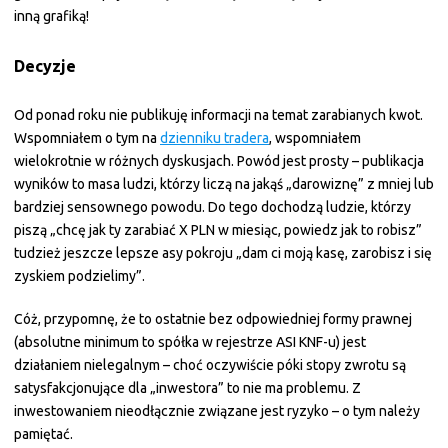
inną grafiką!
Decyzje
Od ponad roku nie publikuję informacji na temat zarabianych kwot.
Wspomniałem o tym na
dzienniku tradera
, wspomniałem
wielokrotnie w różnych dyskusjach. Powód jest prosty – publikacja
wyników to masa ludzi, którzy liczą na jakąś „darowiznę” z mniej lub
bardziej sensownego powodu. Do tego dochodzą ludzie, którzy
piszą „chcę jak ty zarabiać X PLN w miesiąc, powiedz jak to robisz”
tudzież jeszcze lepsze asy pokroju „dam ci moją kasę, zarobisz i się
zyskiem podzielimy”.
Cóż, przypomnę, że to ostatnie bez odpowiedniej formy prawnej
(absolutne minimum to spółka w rejestrze ASI KNF-u) jest
działaniem nielegalnym – choć oczywiście póki stopy zwrotu są
satysfakcjonujące dla „inwestora” to nie ma problemu. Z
inwestowaniem nieodłącznie związane jest ryzyko – o tym należy
pamiętać.