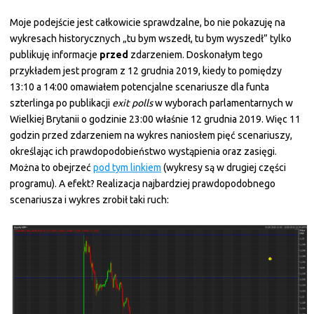
Moje podejście jest całkowicie sprawdzalne, bo nie pokazuję na
wykresach historycznych „tu bym wszedł, tu bym wyszedł” tylko
publikuję informacje
przed
zdarzeniem. Doskonałym tego
przykładem jest program z 12 grudnia 2019, kiedy to pomiędzy
13:10 a 14:00 omawiałem potencjalne scenariusze dla funta
szterlinga po publikacji
exit polls
w wyborach parlamentarnych w
Wielkiej Brytanii o godzinie 23:00 właśnie 12 grudnia 2019. Więc 11
godzin przed zdarzeniem na wykres naniosłem pięć scenariuszy,
określając ich prawdopodobieństwo wystąpienia oraz zasięgi.
Można to obejrzeć
pod tym linkiem
(wykresy są w drugiej części
programu). A efekt? Realizacja najbardziej prawdopodobnego
scenariusza i wykres zrobił taki ruch: