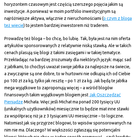
horyzontem czasowym jest częścią szerszego pojęcia jakim są
inwestycje. A ponieważ w moim portfolio inwestycyjnym są
najróżniejsze aktywa, włącznie z nieruchomościami (
o czym z bloga
też wiecie
) to jestem bardziej inwestorem niż traderem.
Prowadzę też bloga – bo chcę, bo lubię. Tak, była
jest
na nim oferta
artykułów sponsorowanych z relatywnie niską stawką. Ale w takich
cenach plasują się blogi z takimi zasięgami i w takiej tematyce.
Przekładając na bardziej zrozumiały dla niektórych język: mając sad
z jabłkami, to choćbyś uważał swoje jabłka za najlepsze na świecie,
a zwyczajnie są one dobre, to w hurtowni nie odkupią ich od Ciebie
po 100 zł za kg, tylko jak resztę – po 1 zł za kg. Jak będą te jabłka
mega wyjątkowe to zaproponują więcej – a wśród blogów
finansowych takim wyjątkowym blogiem jest
Jak Oszczędzać
Pieniądze
Michała. Więc jeśli Michał ma ponad 200 tysięcy UU
(unikalnych użytkowników) miesięcznie to będzie miał inne stawki
za współpracę niż ja z 3 tysiącami UU miesięcznie – to logiczne.
Natomiast jak się przyjrzeć blogowi, to wpisów sponsorowanych na
nim nie ma. Dlaczego? W większości zgłaszają się potencjalni