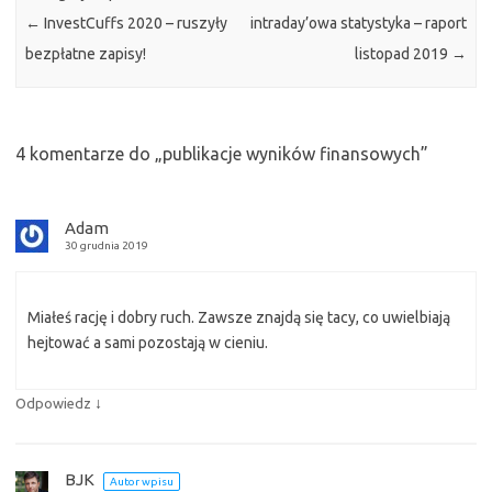
←
InvestCuffs 2020 – ruszyły
intraday’owa statystyka – raport
bezpłatne zapisy!
listopad 2019
→
4 komentarze do „
publikacje wyników finansowych
”
Adam
30 grudnia 2019
Miałeś rację i dobry ruch. Zawsze znajdą się tacy, co uwielbiają
hejtować a sami pozostają w cieniu.
↓
Odpowiedz
BJK
Autor wpisu