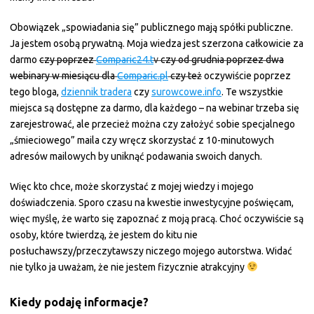
Obowiązek „spowiadania się” publicznego mają spółki publiczne.
Ja jestem osobą prywatną. Moja wiedza jest szerzona całkowicie za
darmo
czy poprzez
Comparic24.t
v
czy od grudnia poprzez dwa
webinary w miesiącu dla
Comparic.pl
czy też
oczywiście poprzez
tego bloga,
dziennik tradera
czy
surowcowe.info
. Te wszystkie
miejsca są dostępne za darmo, dla każdego – na webinar trzeba się
zarejestrować, ale przecież można czy założyć sobie specjalnego
„śmieciowego” maila czy wręcz skorzystać z 10-minutowych
adresów mailowych by uniknąć podawania swoich danych.
Więc kto chce, może skorzystać z mojej wiedzy i mojego
doświadczenia. Sporo czasu na kwestie inwestycyjne poświęcam,
więc myślę, że warto się zapoznać z moją pracą. Choć oczywiście są
osoby, które twierdzą, że jestem do kitu nie
posłuchawszy/przeczytawszy niczego mojego autorstwa. Widać
nie tylko ja uważam, że nie jestem fizycznie atrakcyjny
Kiedy podaję informacje?