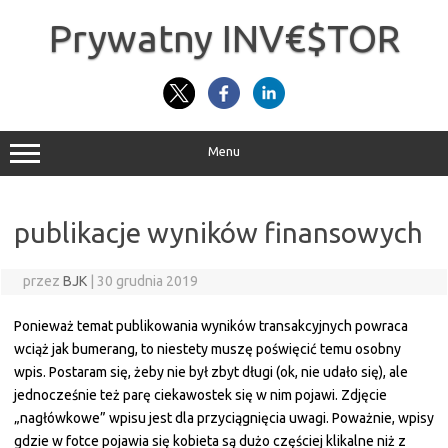
Przejdź
do
Prywatny INV€$TOR
treści
Menu
publikacje wyników finansowych
przez
BJK
|
30 grudnia 2019
Ponieważ temat publikowania wyników transakcyjnych powraca
wciąż jak bumerang, to niestety muszę poświęcić temu osobny
wpis. Postaram się, żeby nie był zbyt długi (ok, nie udało się), ale
jednocześnie też parę ciekawostek się w nim pojawi. Zdjęcie
„nagłówkowe” wpisu jest dla przyciągnięcia uwagi. Poważnie, wpisy
gdzie w fotce pojawia się kobieta są dużo częściej klikalne niż z