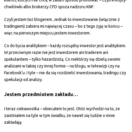
klienci, których nie chcę w żaden sposób promować – czyli kredyty-
chwilówki albo brokerzy CFD spoza nadzoru KNF.
Czyli jestem też blogerem. Jednak to inwestowanie (włącznie z
tradingiem) zabiera mi najwięcej czasu – bo z tego żyję w końcu –
więc na pierwszym miejscu jestem inwestorem.
Co do bycia analitykiem – każdy rozsądny inwestor jest analitykiem.
W przeciwnym razie nie jest inwestorem ani traderem ani
spekulantem – tylko hazardzistą. Co niektórzy się dzielą swoimi
analizami w takiej czy innej formie – na blogu, w telewizji czy na
Facebook’u. I tyle – nie da się rozdzielić inwestowania, tradingu czy
spekulacji od analizy.
Jestem przedmiotem zakładu…
I teraz ciekawostka – obiecałem to jest. Otóż wychodzi na to, że
zaistniałem na tyle w tym światku, że nawet się ludzie o mnie
zakładają: